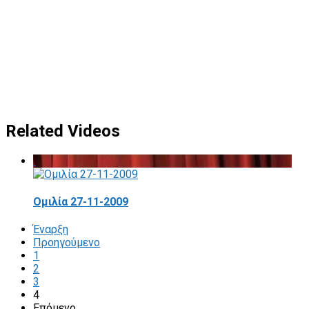
Related Videos
Ομιλία 27-11-2009
Έναρξη
Προηγούμενο
1
2
3
4
Επόμενο