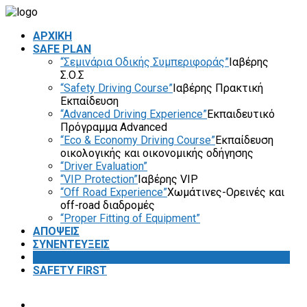
ΑΡΧΙΚΗ
SAFE PLAN
“Σεμινάρια Οδικής Συμπεριφοράς”
Ιαβέρης
Σ.Ο.Σ
“Safety Driving Course”
Ιαβέρης Πρακτική
Εκπαίδευση
“Advanced Driving Experience”
Εκπαιδευτικό
Πρόγραμμα Advanced
“Eco & Economy Driving Course”
Εκπαίδευση
οικολογικής και οικονομικής οδήγησης
“Driver Evaluation”
“VIP Protection”
Ιαβέρης VIP
“Off Road Experience”
Χωμάτινες-Ορεινές και
off-road διαδρομές
“Proper Fitting of Equipment”
ΑΠΟΨΕΙΣ
ΣΥΝΕΝΤΕΥΞΕΙΣ
VIDEOS
SAFETY FIRST