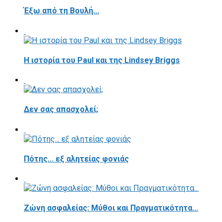
Έξω από τη Βουλή...
Η ιστορία του Paul και της Lindsey Briggs
Δεν σας απασχολεί;
Πότης... εξ αλητείας φονιάς
Ζώνη ασφαλείας: Μύθοι και Πραγματικότητα...