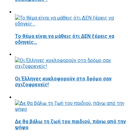
Το θέμα είναι να μάθεις ότι ΔΕΝ ξέρεις να
οδηγείς...
Οι Έλληνες κυκλοφορούν στο δρόμο σαν
σχιζοφρενείς!
Δε θα βάλω τη ζωή του παιδιού, πάνω από την
ψήφο