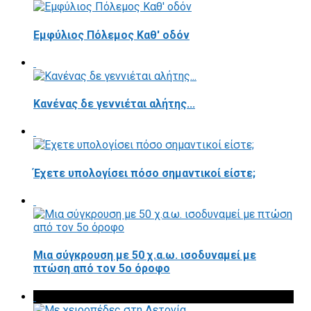
Εμφύλιος Πόλεμος Καθ' οδόν
Κανένας δε γεννιέται αλήτης...
Έχετε υπολογίσει πόσο σημαντικοί είστε;
Μια σύγκρουση με 50 χ.α.ω. ισοδυναμεί με
πτώση από τον 5ο όροφο