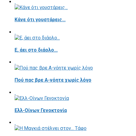
Κάνε ότι γουστάρεις...
E, άει στο διάολο...
Πού πας βρε Α-νόητε χωρίς λόγο
Ελλ-Οίνων Γενοκτονία