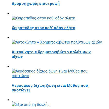
Δρόμος χωρίς επιστροφή
Χειροπέδες στον καθ' οδόν αλήτη
Αυτοκίνητο = Χρηματοκιβώτιο πολύτιμων
αξιών
Αερόσακος δίχως ζώνη είναι Μύθος που
σκοτώνει