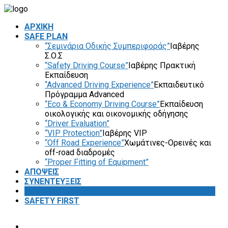
ΑΡΧΙΚΗ
SAFE PLAN
“Σεμινάρια Οδικής Συμπεριφοράς”
Ιαβέρης
Σ.Ο.Σ
“Safety Driving Course”
Ιαβέρης Πρακτική
Εκπαίδευση
“Advanced Driving Experience”
Εκπαιδευτικό
Πρόγραμμα Advanced
“Eco & Economy Driving Course”
Εκπαίδευση
οικολογικής και οικονομικής οδήγησης
“Driver Evaluation”
“VIP Protection”
Ιαβέρης VIP
“Off Road Experience”
Χωμάτινες-Ορεινές και
off-road διαδρομές
“Proper Fitting of Equipment”
ΑΠΟΨΕΙΣ
ΣΥΝΕΝΤΕΥΞΕΙΣ
VIDEOS
SAFETY FIRST