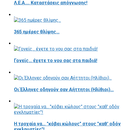
Λ.Ε.Α.... Καταστάσεις απόγνωσης!
365 ημέρες θλίψης...
Γονείς... έχετε το νου σας στα παιδιά!
Οι Έλληνες οδηγούν σαν Αήττητοι (Ηλίθιοι)...
Η τροχαία να... "κόβει κώλους" στους "καθ' οδόν
εγκληματίες"!