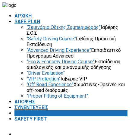
ΑΡΧΙΚΗ
SAFE PLAN
“Σεμινάρια Οδικής Συμπεριφοράς”
Ιαβέρης
Σ.Ο.Σ
“Safety Driving Course”
Ιαβέρης Πρακτική
Εκπαίδευση
“Advanced Driving Experience”
Εκπαιδευτικό
Πρόγραμμα Advanced
“Eco & Economy Driving Course”
Εκπαίδευση
οικολογικής και οικονομικής οδήγησης
“Driver Evaluation”
“VIP Protection”
Ιαβέρης VIP
“Off Road Experience”
Χωμάτινες-Ορεινές και
off-road διαδρομές
“Proper Fitting of Equipment”
ΑΠΟΨΕΙΣ
ΣΥΝΕΝΤΕΥΞΕΙΣ
VIDEOS
SAFETY FIRST