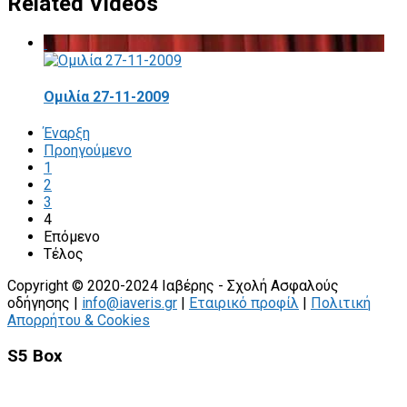
Related Videos
Ομιλία 27-11-2009
Έναρξη
Προηγούμενο
1
2
3
4
Επόμενο
Τέλος
Copyright © 2020-2024 Ιαβέρης - Σχολή Ασφαλούς
οδήγησης |
info@iaveris.gr
|
Εταιρικό προφίλ
|
Πολιτική
Απορρήτου & Cookies
S5 Box