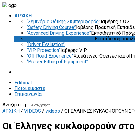
ΑΡΧΙΚΗ
“Σεμινάρια Οδικής Συμπεριφοράς”
Ιαβέρης Σ.Ο.Σ
“Safety Driving Course”
Ιαβέρης Πρακτική Εκπαίδ
“Advanced Driving Experience”
Εκπαιδευτικό Πρόγ
“Eco & Economy Driving Course”
Εκπαίδευση οικολ
“Driver Evaluation”
“VIP Protection”
Ιαβέρης VIP
“Off Road Experience”
Χωμάτινες-Ορεινές και off-
“Proper Fitting of Equipment”
Editorial
Ποιοι είμαστε
Επικοινωνία
Αναζήτηση...
ΑΡΧΙΚΗ
/
VIDEOS
/
videos
/
ΟΙ ΈΛΛΗΝΕΣ ΚΥΚΛΟΦΟΡΟΎΝ ΣΤ
Οι Έλληνες κυκλοφορούν στο