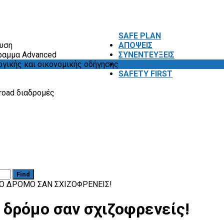
SAFE PLAN
ευση
ΑΠΟΨΕΙΣ
ραμμα Advanced
ΣΥΝΕΝΤΕΥΞΕΙΣ
ογικής και οικονομικής οδήγησης
VIDEOS
SAFETY FIRST
road διαδρομές
Find
Ο ΔΡΌΜΟ ΣΑΝ ΣΧΙΖΟΦΡΕΝΕΊΣ!
 δρόμο σαν σχιζοφρενείς!