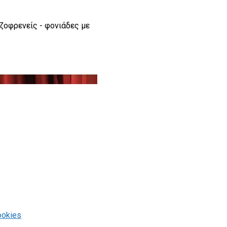
ιζοφρενείς - φονιάδες με
ookies