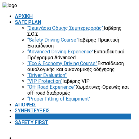
ΑΡΧΙΚΗ
SAFE PLAN
“Σεμινάρια Οδικής Συμπεριφοράς”
Ιαβέρης
Σ.Ο.Σ
“Safety Driving Course”
Ιαβέρης Πρακτική
Εκπαίδευση
“Advanced Driving Experience”
Εκπαιδευτικό
Πρόγραμμα Advanced
“Eco & Economy Driving Course”
Εκπαίδευση
οικολογικής και οικονομικής οδήγησης
“Driver Evaluation”
“VIP Protection”
Ιαβέρης VIP
“Off Road Experience”
Χωμάτινες-Ορεινές και
off-road διαδρομές
“Proper Fitting of Equipment”
ΑΠΟΨΕΙΣ
ΣΥΝΕΝΤΕΥΞΕΙΣ
VIDEOS
SAFETY FIRST