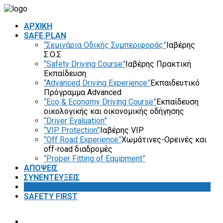
ΑΡΧΙΚΗ
SAFE PLAN
“Σεμινάρια Οδικής Συμπεριφοράς”
Ιαβέρης
Σ.Ο.Σ
“Safety Driving Course”
Ιαβέρης Πρακτική
Εκπαίδευση
“Advanced Driving Experience”
Εκπαιδευτικό
Πρόγραμμα Advanced
“Eco & Economy Driving Course”
Εκπαίδευση
οικολογικής και οικονομικής οδήγησης
“Driver Evaluation”
“VIP Protection”
Ιαβέρης VIP
“Off Road Experience”
Χωμάτινες-Ορεινές και
off-road διαδρομές
“Proper Fitting of Equipment”
ΑΠΟΨΕΙΣ
ΣΥΝΕΝΤΕΥΞΕΙΣ
VIDEOS
SAFETY FIRST