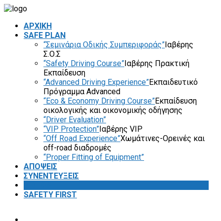
ΑΡΧΙΚΗ
SAFE PLAN
“Σεμινάρια Οδικής Συμπεριφοράς”
Ιαβέρης
Σ.Ο.Σ
“Safety Driving Course”
Ιαβέρης Πρακτική
Εκπαίδευση
“Advanced Driving Experience”
Εκπαιδευτικό
Πρόγραμμα Advanced
“Eco & Economy Driving Course”
Εκπαίδευση
οικολογικής και οικονομικής οδήγησης
“Driver Evaluation”
“VIP Protection”
Ιαβέρης VIP
“Off Road Experience”
Χωμάτινες-Ορεινές και
off-road διαδρομές
“Proper Fitting of Equipment”
ΑΠΟΨΕΙΣ
ΣΥΝΕΝΤΕΥΞΕΙΣ
VIDEOS
SAFETY FIRST