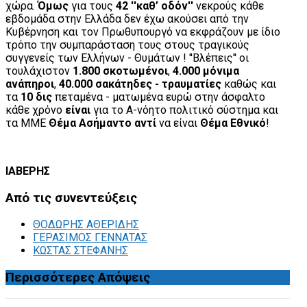
χώρα.
Όμως
για τους
42 ''καθ’ οδόν''
νεκρούς κάθε
εβδομάδα στην Ελλάδα δεν έχω ακούσει από την
Κυβέρνηση και τον Πρωθυπουργό να εκφράζουν με ίδιο
τρόπο την συμπαράσταση τους στους τραγικούς
συγγενείς των Ελλήνων - Θυμάτων ! ''Βλέπεις'' οι
τουλάχιστον
1.800 σκοτωμένοι
,
4.000 μόνιμα
ανάπηροι
,
40.000 σακάτηδες - τραυματίες
καθώς και
τα
10 δις
πεταμένα - ματωμένα ευρώ στην άσφαλτο
κάθε χρόνο
είναι
για το Α-νόητο πολιτικό σύστημα και
τα ΜΜΕ
Θέμα Ασήμαντο
αντί
να είναι
Θέμα Εθνικό
!
ΙΑΒΕΡΗΣ
Από
τις συνεντεύξεις
ΘΟΔΩΡΗΣ ΑΘΕΡΙΔΗΣ
ΓΕΡΑΣΙΜΟΣ ΓΕΝΝΑΤΑΣ
ΚΩΣΤΑΣ ΣΤΕΦΑΝΗΣ
Περισσότερες
Απόψεις