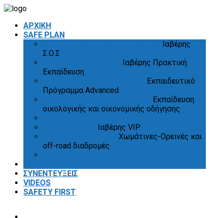
ΑΡΧΙΚΗ
SAFE PLAN
“Σεμινάρια Οδικής Συμπεριφοράς”
Ιαβέρης
Σ.Ο.Σ
“Safety Driving Course”
Ιαβέρης Πρακτική
Εκπαίδευση
“Advanced Driving Experience”
Εκπαιδευτικό
Πρόγραμμα Advanced
“Eco & Economy Driving Course”
Εκπαίδευση
οικολογικής και οικονομικής οδήγησης
“Driver Evaluation”
“VIP Protection”
Ιαβέρης VIP
“Off Road Experience”
Χωμάτινες-Ορεινές και
off-road διαδρομές
“Proper Fitting of Equipment”
ΑΠΟΨΕΙΣ
ΣΥΝΕΝΤΕΥΞΕΙΣ
VIDEOS
SAFETY FIRST