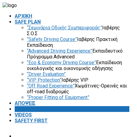
ΑΡΧΙΚΗ
SAFE PLAN
“Σεμινάρια Οδικής Συμπεριφοράς”
Ιαβέρης
Σ.Ο.Σ
“Safety Driving Course”
Ιαβέρης Πρακτική
Εκπαίδευση
“Advanced Driving Experience”
Εκπαιδευτικό
Πρόγραμμα Advanced
“Eco & Economy Driving Course”
Εκπαίδευση
οικολογικής και οικονομικής οδήγησης
“Driver Evaluation”
“VIP Protection”
Ιαβέρης VIP
“Off Road Experience”
Χωμάτινες-Ορεινές και
off-road διαδρομές
“Proper Fitting of Equipment”
ΑΠΟΨΕΙΣ
ΣΥΝΕΝΤΕΥΞΕΙΣ
VIDEOS
SAFETY FIRST