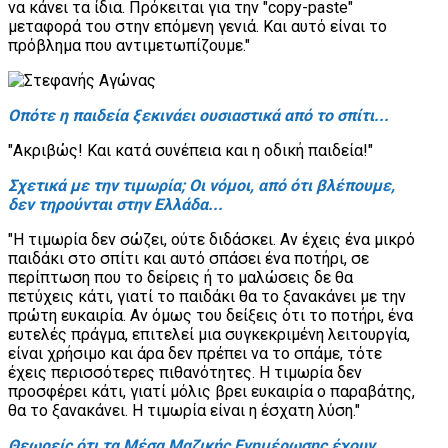
να κάνει τα ίδια. Πρόκειται για την "copy-paste"
μεταφορά του στην επόμενη γενιά. Και αυτό είναι το
πρόβλημα που αντιμετωπίζουμε."
Οπότε η παιδεία ξεκινάει ουσιαστικά από το σπίτι...
"Ακριβώς! Και κατά συνέπεια και η οδική παιδεία!"
Σχετικά με την τιμωρία; Οι νόμοι, από ότι βλέπουμε,
δεν τηρούνται στην Ελλάδα...
"Η τιμωρία δεν σώζει, ούτε διδάσκει. Αν έχεις ένα μικρό
παιδάκι στο σπίτι και αυτό σπάσει ένα ποτήρι, σε
περίπτωση που το δείρεις ή το μαλώσεις δε θα
πετύχεις κάτι, γιατί το παιδάκι θα το ξανακάνει με την
πρώτη ευκαιρία. Αν όμως του δείξεις ότι το ποτήρι, ένα
ευτελές πράγμα, επιτελεί μια συγκεκριμένη λειτουργία,
είναι χρήσιμο και άρα δεν πρέπει να το σπάμε, τότε
έχεις περισσότερες πιθανότητες. Η τιμωρία δεν
προσφέρει κάτι, γιατί μόλις βρει ευκαιρία ο παραβάτης,
θα το ξανακάνει. Η τιμωρία είναι η έσχατη λύση."
Θεωρείς ότι τα Μέσα Μαζικής Ενημέρωσης έχουν