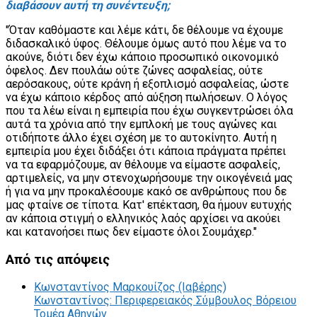
διαβάσουν αυτή τη συνέντευξη;
"Όταν καθόμαστε και λέμε κάτι, δε θέλουμε να έχουμε
διδασκαλικό ύφος. Θέλουμε όμως αυτό που λέμε να το
ακούνε, διότι δεν έχω κάποιο προσωπικό οικονομικό
όφελος. Δεν πουλάω ούτε ζώνες ασφαλείας, ούτε
αερόσακους, ούτε κράνη ή εξοπλισμό ασφαλείας, ώστε
να έχω κάποιο κέρδος από αύξηση πωλήσεων. Ο λόγος
που τα λέω είναι η εμπειρία που έχω συγκεντρώσει όλα
αυτά τα χρόνια από την εμπλοκή με τους αγώνες και
οτιδήποτε άλλο έχει σχέση με το αυτοκίνητο. Αυτή η
εμπειρία μου έχει διδάξει ότι κάποια πράγματα πρέπει
να τα εφαρμόζουμε, αν θέλουμε να είμαστε ασφαλείς,
αρτιμελείς, να μην στενοχωρήσουμε την οικογένειά μας
ή για να μην προκαλέσουμε κακό σε ανθρώπους που δε
μας φταίνε σε τίποτα. Κατ' επέκταση, θα ήμουν ευτυχής
αν κάποια στιγμή ο ελληνικός λαός αρχίσει να ακούει
και κατανοήσει πως δεν είμαστε όλοι Σουμάχερ."
Από
τις απόψεις
Κωνσταντίνος Μαρκουίζος (Ιαβέρης)
Κωνσταντίνος: Περιφερειακός Σύμβουλος Βόρειου
Τομέα Αθηνών