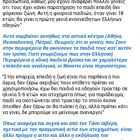
προσωπικά, καθώς μου έχουν αναφέρει πολλοί γονείς
ότι τους έχει κάνει παρατήρηση το παιδί επειδή δεν
φόρεσαν ζώνη. Αυτή η φουρνιά παιδιών, όταν γίνει 18
ετών, θα γίνει η πρώτη γενιά ενσυνείδητων Ελλήνων
οδηγών."
Αυτό συμβαίνει συνήθως στα αστικά κέντρα (Αθήνα,
Θεσσαλονίκη, Πάτρα). Θεωρείς ότι οι γονείς που ζουν
στην περιφέρεια θα ακούσουν τα παιδιά τους κατ' αυτόν
τον τρόπο; Γιατί γνωρίζουμε πως στην Ελληνική
Περιφέρεια η οδική παιδεία βρίσκεται σε χαμηλότερο
επίπεδο και αναλογικά, οι θάνατοι είναι περισσότεροι.
"Στην επαρχία, επειδή η ζωή είναι πιο παρθένα ή πιο
άγρια, δεν ξέρω ακριβώς ποιο επίθετο πρέπει να
χρησιμοποιήσω, έχω δει παιδιά να οδηγούν τρακτέρ σε
ηλικία 5-6 ετών και ατυχήματα όπως για παράδειγμα,
παιδί να σκοτώνεται από τρακτέρ το οποίο έκανε
όπισθεν. Δεν ξέρω αν θα πιάσει ή όχι, αλλά πρέπει κάτι
να γίνει, δε μπορούμε να μείνουμε ανενεργοί."
Όπως αναφέρεται συχνά και από τον Τάσο Ιαβέρη,
σχετικά με την πραγματική αιτία των ατυχημάτων, είναι
άλλο πράγμα η αιτία και άλλο η εκδήλωση του