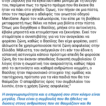
στην Σεβίλλη για να εγκατασταθεί μόνιμα με τη σύζυγό
του, περίμενε πως το πρώτο πράγμα που θα έκανε θα
ήταν να πάει στο γήπεδο. Όμως, τον πήγαν σε μια πίστα,
όπου τον περίμενε ο αδελφός του γνωστού οδηγού
MarcGene. Αφού τον καλωσόρισε, του είπε με τη βοήθεια
μεταφραστή πως θέλει να πάνε μια βόλτα στην πίστα.
Όπως μου διηγήθηκε ο Βασίλης, μπήκε στο αυτοκίνητο,
έβαλε μπροστά και ετοιμάστηκε να ξεκινήσει. Εκεί τον
σταμάτησε ο συνεπιβάτης για να τον αναγκάσει να
φορέσει ζώνη, καθώς ο Βασίλης δεν είχε φορέσει, γιατί
άλλωστε δε χρησιμοποιούσε ποτέ ζώνη ασφαλείας στην
Ελλάδα. Μάλιστα, του ανήγγειλαν ότι εάν του έδινε η
ισπανική αστυνομία κάποιο πρόστιμο επειδή δε φορούσε
ζώνη, θα του έκαναν απευθείας διακοπή συμβολαίου. Ο
λόγος ήταν η σωματική του ακεραιότητα, καθώς πέρα
από το αυτονόητο και καθαρά ανθρώπινο κομμάτι, ο
Βασίλης ήταν περιουσιακό στοιχείο της ομάδας και
ταυτόχρονα, πρότυπο για τα νέα παιδιά που θα τον
θαύμαζαν. Ο απαράβατος όρος του συμβολαίου του
λοιπόν, ήταν η χρήση ζώνης ασφαλείας."
Η αναγνωρισιμότητα και η επιρροή σου στον κόσμο είναι
μεγάλη. Ποια είναι η συμβουλή που θα ήθελες να
δώσεις στους ανθρώπους που σε θαυμάζουν και θα