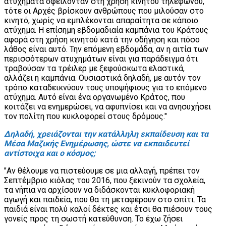
ατυχήματα οφείλονταν στη χρήση κινητού τηλεφώνου,
τότε οι Αρχές βρίσκουν ανθρώπους που μιλούσαν στο
κινητό, χωρίς να εμπλέκονται απαραίτητα σε κάποιο
ατύχημα. Η επίσημη εβδομαδιαία καμπάνια του Κράτους
αφορά στη χρήση κινητού κατά την οδήγηση και πόσο
λάθος είναι αυτό. Την επόμενη εβδομάδα, αν η αιτία των
περισσότερων ατυχημάτων είναι για παράδειγμα ότι
τραβούσαν τα τρέιλερ με ξεφούσκωτα ελαστικά,
αλλάζει η καμπάνια. Ουσιαστικά δηλαδή, με αυτόν τον
τρόπο καταδεικνύουν τους υποψήφιους για το επόμενο
ατύχημα. Αυτό είναι ένα οργανωμένο Κράτος, που
κοιτάζει να ενημερώσει, να αφυπνίσει και να ανησυχήσει
τον πολίτη που κυκλοφορεί στους δρόμους."
Δηλαδή, χρειάζονται την κατάλληλη εκπαίδευση και τα
Μέσα Μαζικής Ενημέρωσης, ώστε να εκπαιδευτεί
αντίστοιχα και ο κόσμος;
"Αν θέλουμε να πιστεύουμε σε μια αλλαγή, πρέπει τον
Σεπτέμβριο κιόλας του 2016, που ξεκινούν τα σχολεία,
τα νήπια να αρχίσουν να διδάσκονται κυκλοφοριακή
αγωγή και παιδεία, που θα τη μεταφέρουν στο σπίτι. Τα
παιδιά είναι πολύ καλοί δέκτες και έτσι θα πιέσουν τους
γονείς προς τη σωστή κατεύθυνση. Το έχω ζήσει