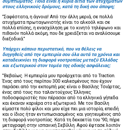
συμπτώματος. Ποια είναι η κύρια αιτία των ατυχημάτων
στους ελληνικούς δρόμους, κατά τη δική σου άποψη;
"Σαφέστατα, η άγνοια! Από την άλλη μεριά, σε πολλά
ατυχήματα πρωταγωνιστής είναι το αλκοόλ και σε
πολλά επίσης, η ενασχόληση με το κινητό τηλέφωνο και
πιθανόν πολλά ακόμη, που δε χρειάζεται να αναλύσουμε
διεξοδικά."
Υπάρχει κάποιο περιστατικό, που να θέλεις να
διηγηθείς από την εμπειρία σου όλα αυτά τα χρόνια και
καταδεικνύει τη διαφορά νοοτροπίας μεταξύ Ελλάδας
και εξωτερικού στον τομέα της οδικής ασφάλειας;
"Βεβαίως. Η εμπειρία μου προέρχεται από το Traction.
Ένας από τους περίπου 300 καλεσμένους που έχουν
περάσει από την εκπομπή μας είναι ο Βασίλης Τσιάρτας,
ένας από τους πιο ταλαντούχους Έλληνες
ποδοσφαιριστές που πέρασαν από τα ελληνικά γήπεδα
και έκαναν καριέρα στο εξωτερικό. Με τον Βασίλη
είμαστε πολύ φίλοι και μου είχε πει μια ιστορία, επειδή
και ο ίδιος ήταν εντυπωσιασμένος και γοητευμένος από
τη διαφορά νοοτροπίας. Κατά τη δεκαετία του '90, πήρε
μεταγραφή στην ισπανική Σεβίλλη. Αφού έφτασε λοιπόν