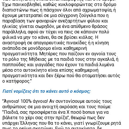
Έχω πανικοβληθεί, καθώς κυκλοφορώντας στο δρόμο
διαπιστώνω πως ή πάσχουν όλοι από αχρωματοψία, ή
έχουμε μετατραπεί σε μια σύγχρονη ζούγκλα που η
παραβίαση των φαναριών ανεξαρτήτων φύλου και
ηλικίας γίνεται σωρηδόν, με ένα απύθμενο θράσος
παράλληλα, αφού αν τύχει να πεις σε κάποιον πολύ
φιλικά να μην το κάνει, θα σε βρίσει κιόλας. Η
αναστροφή σε απαγορευτικές πινακίδες ή η κίνηση
ανάποδα σε μονόδρομο είναι καθημερινή
πραγματικότητα. Μητέρες που παίζουν εν αγνοία τους
το ρόλο της Μήδειας με τα παιδιά τους στην αγκαλιά, ή
παππούδες και γιαγιάδες που έχουν τα παιδιά λυμένα
μέσα στο αυτοκίνητο είναι επίσης καθημερινή
πραγματικότητα και δεν ξέρω πού θα σταματήσει αυτός
ο κατήφορος."
Γιατί νομίζεις ότι το κάνει αυτό ο κόσμος;
"Άγνοια! 100% άγνοια! Αν συντονίσουμε αυτούς τους
ανθρώπους σε μια ανοιχτή ακρόαση και τους πούμε:
"Παιδιά, σας προσφέρεται ένα Χ ποσό bonus για να
βάλετε το χέρι σας στην πρίζα", θεωρώ πως δεν
υπάρχει Έλληνας που θα το κάνει, γιατί γνωρίζουμε ρητά
πως το ρεύμα σκοτώνει. Ενώ το αυτοκίνητο, δε