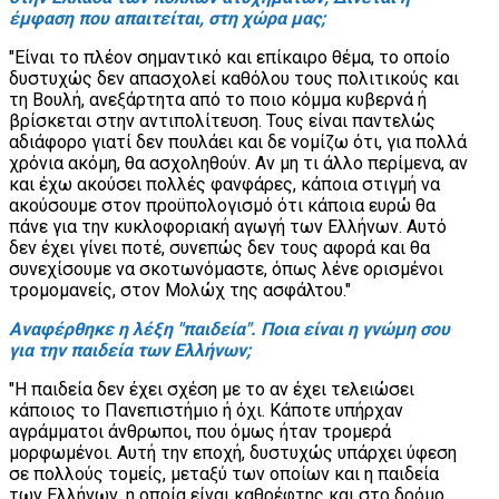
έμφαση που απαιτείται, στη χώρα μας;
"Είναι το πλέον σημαντικό και επίκαιρο θέμα, το οποίο
δυστυχώς δεν απασχολεί καθόλου τους πολιτικούς και
τη Βουλή, ανεξάρτητα από το ποιο κόμμα κυβερνά ή
βρίσκεται στην αντιπολίτευση. Τους είναι παντελώς
αδιάφορο γιατί δεν πουλάει και δε νομίζω ότι, για πολλά
χρόνια ακόμη, θα ασχοληθούν. Αν μη τι άλλο περίμενα, αν
και έχω ακούσει πολλές φανφάρες, κάποια στιγμή να
ακούσουμε στον προϋπολογισμό ότι κάποια ευρώ θα
πάνε για την κυκλοφοριακή αγωγή των Ελλήνων. Αυτό
δεν έχει γίνει ποτέ, συνεπώς δεν τους αφορά και θα
συνεχίσουμε να σκοτωνόμαστε, όπως λένε ορισμένοι
τρομομανείς, στον Μολώχ της ασφάλτου."
Αναφέρθηκε η λέξη "παιδεία". Ποια είναι η γνώμη σου
για την παιδεία των Ελλήνων;
"Η παιδεία δεν έχει σχέση με το αν έχει τελειώσει
κάποιος το Πανεπιστήμιο ή όχι. Κάποτε υπήρχαν
αγράμματοι άνθρωποι, που όμως ήταν τρομερά
μορφωμένοι. Αυτή την εποχή, δυστυχώς υπάρχει ύφεση
σε πολλούς τομείς, μεταξύ των οποίων και η παιδεία
των Ελλήνων, η οποία είναι καθρέφτης και στο δρόμο.