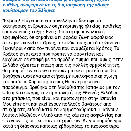
ευθύνη, αναφορικά με τη διαμόρφωση της οδικής
κουλτούρας του Έλληνα;
"Βέβαια! Η άγνοια είναι πανελλήνια, δεν αφορά
κατηγορίες ανθρώπων συγκεκριμένης ηλικίας, παιδείας
ή κοινωνικής τάξης. Ένας ιδιοκτήτης καναλιού ή
εφημερίδας, δε σημαίνει ότι φοράει ζώνη ασφαλείας
όταν μετακινείται. Όμως, πιστεύω πως αυτά πρέπει να
ξεκινήσουν από τον πυρήνα που ονομάζεται Κράτος. Το
Κράτος είναι αυτό που πρέπει να φροντίσει και
ερχόμενο σε επαφή με το αρμόδιο τμήμα, που όμως στην
Ελλάδα χάνεται η επαφή από τις πολλές αρμοδιότητες,
θα μπορούσαν να συντονίσουν μια εκστρατεία που θα
βοηθήσει ώστε να αποκτήσουμε κυκλοφοριακή αγωγή
και παιδεία. Χαρακτηριστικά, θα αναφέρω ένα
παράδειγμα. Βρέθηκα στη Μούρθια της Ισπανίας με τον
Φώτη Κατσικάρη, τον προπονητή της Εθνικής Ελλάδος
στο μπάσκετ, που είναι και προπονητής στην Ισπανία.
Μου είπε ότι και εκεί έχουν πολλούς θανάτους από
ατυχήματα, ειδικά κατά τα Σαββατοκύριακα. Τι κάνουν
λοιπόν; Μαζεύουν υλικό από τις κάμερες ασφαλείας και
ψάχνουν τις αιτίες των ατυχημάτων. Αν για παράδειγμα
κατά τη διάρκεια κάποιας εβδομάδας, τα περισσότερα