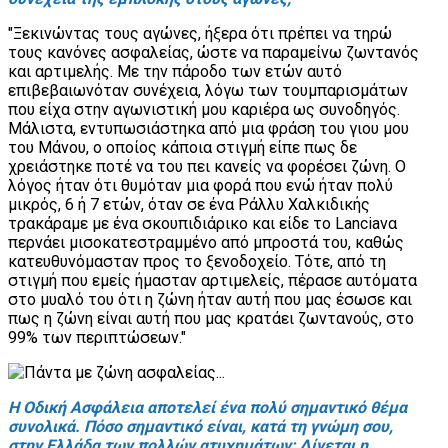
"Ξεκινώντας τους αγώνες, ήξερα ότι πρέπει να τηρώ
τους κανόνες ασφαλείας, ώστε να παραμείνω ζωντανός
και αρτιμελής. Με την πάροδο των ετών αυτό
επιβεβαιωνόταν συνέχεια, λόγω των τουμπαρισμάτων
που είχα στην αγωνιστική μου καριέρα ως συνοδηγός.
Μάλιστα, εντυπωσιάστηκα από μια φράση του γιου μου
του Μάνου, ο οποίος κάποια στιγμή είπε πως δε
χρειάστηκε ποτέ να του πει κανείς να φορέσει ζώνη. Ο
λόγος ήταν ότι θυμόταν μια φορά που ενώ ήταν πολύ
μικρός, 6 ή 7 ετών, όταν σε ένα Ράλλυ Χαλκιδικής
τρακάραμε με ένα σκουπιδιάρικο και είδε το Lanciaνα
περνάει μισοκατεστραμμένο από μπροστά του, καθώς
κατευθυνόμασταν προς το ξενοδοχείο. Τότε, από τη
στιγμή που εμείς ήμασταν αρτιμελείς, πέρασε αυτόματα
στο μυαλό του ότι η ζώνη ήταν αυτή που μας έσωσε και
πως η ζώνη είναι αυτή που μας κρατάει ζωντανούς, στο
99% των περιπτώσεων."
Η Οδική Ασφάλεια αποτελεί ένα πολύ σημαντικό θέμα
συνολικά. Πόσο σημαντικό είναι, κατά τη γνώμη σου,
στην Ελλάδα των πολλών ατυχημάτων; Δίνεται η