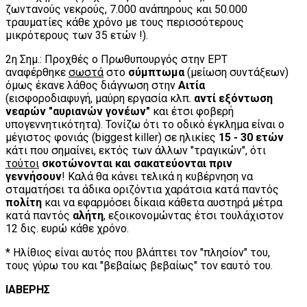
ζωντανούς νεκρούς, 7.000 ανάπηρους και 50.000
τραυματίες κάθε χρόνο με τους περισσότερους
μικρότερους των 35 ετών !).
2η Σημ.: Προχθές ο Πρωθυπουργός στην ΕΡΤ
αναφέρθηκε
σωστά
στο
σύμπτωμα
(μείωση συντάξεων)
όμως έκανε λάθος διάγνωση στην
Αιτία
(εισφοροδιαφυγή, μαύρη εργασία κλπ.
αντί εξόντωση
νεαρών "αυριανών γονέων"
και έτσι φοβερή
υπογεννητικότητα). Τονίζω ότι το οδικό έγκλημα είναι ο
μέγιστος φονιάς (biggest killer) σε ηλικίες
15 - 30 ετών
κάτι που σημαίνει, εκτός των άλλων "τραγικών", ότι
τούτοι
σκοτώνονται και σακατεύονται πριν
γεννήσουν
! Καλά θα κάνει τελικά η κυβέρνηση να
σταματήσει τα άδικα οριζόντια χαράτσια κατά παντός
πολίτη
και να εφαρμόσει δίκαια κάθετα αυστηρά μέτρα
κατά παντός
αλήτη
, εξοικονομώντας έτσι τουλάχιστον
12 δις. ευρώ κάθε χρόνο.
* Ηλίθιος είναι αυτός που βλάπτει τον "πλησίον" του,
τους γύρω του και "βεβαίως βεβαίως" τον εαυτό του.
ΙΑΒΕΡΗΣ