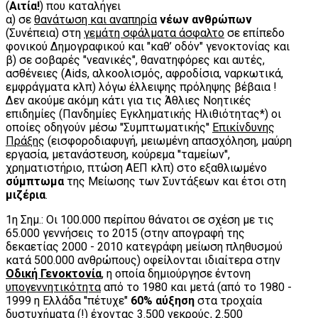
(
Αιτία!
) που καταλήγει
α) σε
θανάτωση και αναπηρία
νέων ανθρώπων
(Συνέπεια) στη
γεμάτη σφάλματα άσφαλτο
σε επίπεδο
φονικού Δημογραφικού και "καθ’ οδόν" γενοκτονίας και
β) σε σοβαρές "νεανικές", θανατηφόρες και αυτές,
ασθένειες (Aids, αλκοολισμός, αφροδίσια, ναρκωτικά,
εμφράγματα κλπ) λόγω έλλειψης πρόληψης βέβαια !
Δεν ακούμε ακόμη κάτι για τις Άθλιες Νοητικές
επιδημίες (Πανδημίες Εγκληματικής Ηλιθιότητας*) οι
οποίες οδηγούν μέσω ''Συμπτωματικής''
Επικίνδυνης
Πράξης
(εισφοροδιαφυγή, μειωμένη απασχόληση, μαύρη
εργασία, μετανάστευση, κούρεμα ''ταμείων'',
χρηματιστήριο, πτώση ΑΕΠ κλπ) στο εξαθλιωμένο
σύμπτωμα
της Μείωσης των Συντάξεων και έτσι στη
μιζέρια
.
1η Σημ.: Οι 100.000 περίπου θάνατοι σε σχέση με τις
65.000 γεννήσεις το 2015 (στην απογραφή της
δεκαετίας 2000 - 2010 κατεγράφη μείωση πληθυσμού
κατά 500.000 ανθρώπους) οφείλονται ιδιαίτερα στην
Οδική Γενοκτονία
, η οποία δημιούργησε έντονη
υπογεννητικότητα
από το 1980 και μετά (από το 1980 -
1999 η Ελλάδα ''πέτυχε"
60% αύξηση
στα τροχαία
δυστυχήματα (!) έχοντας 3.500 νεκρούς, 2.500