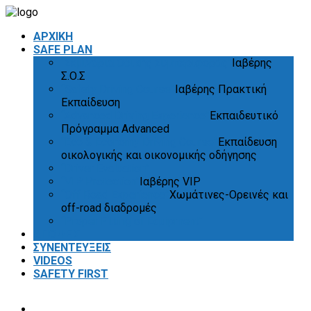
ΑΡΧΙΚΗ
SAFE PLAN
“Σεμινάρια Οδικής Συμπεριφοράς”
Ιαβέρης
Σ.Ο.Σ
“Safety Driving Course”
Ιαβέρης Πρακτική
Εκπαίδευση
“Advanced Driving Experience”
Εκπαιδευτικό
Πρόγραμμα Advanced
“Eco & Economy Driving Course”
Εκπαίδευση
οικολογικής και οικονομικής οδήγησης
“Driver Evaluation”
“VIP Protection”
Ιαβέρης VIP
“Off Road Experience”
Χωμάτινες-Ορεινές και
off-road διαδρομές
“Proper Fitting of Equipment”
ΑΠΟΨΕΙΣ
ΣΥΝΕΝΤΕΥΞΕΙΣ
VIDEOS
SAFETY FIRST