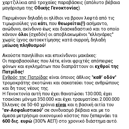
χαρτζιλίκια από τροχαίες παραβάσεις (απόλυτο βέβαια
μαγάρισμα της
Οδικής Γενοκτονίας
).
Περιμένουν δηλαδή οι ηλίθιοι να βρουν λεφτά από τις
τιμωριούλες για
κάτι
, που
θεωρείται(!)
ασήμαντο,
ανώδυνο, ακίνδυνο έως και διασκεδαστικό και το οποίο
κάνουν
όλοι
(σχεδόν) οι αποβλακωμένοι ''ελληνάρες''
χωρίς ίχνος αυτοεκτίμησης κατά συρροή, δηλαδή
μ
είωση πληθυσμού
!
Ακούστε πανηλίθιοι και επικίνδυνοι μακάκες:
Οι παραβασούλες που λέτε, είναι φριχτές απόπειρες
φόνων και εγκλημάτων που διαπράττουν οι
εχθροί της
Πατρίδας
!
Εχθρός της Πατρίδας
είναι όποιος άθλιος ''
καθ’ οδόν
''
τρομοκράτης σκοτώνει και σακατεύει τους ανθρώπους
και δη τους νέους της.
Η Γενοκτονία αυτή που έχει θανατώσει 130.000, έχει
τσακίσει μόνιμα 350.000 και έχει τραυματίσει 2.000.000
Έλληνες σε 50-60 χρόνια
είναι
και η βασική αιτία του
''
αν-Ασφαλιστικού
'' σε συνδυασμό βέβαια και με το
άμεσα μετρήσιμο οικονομικό κόστος που ξεπερνάει τα
600 δις. ευρώ
(300% ΑΕΠ) στο χρονικό διάστημα αυτό.