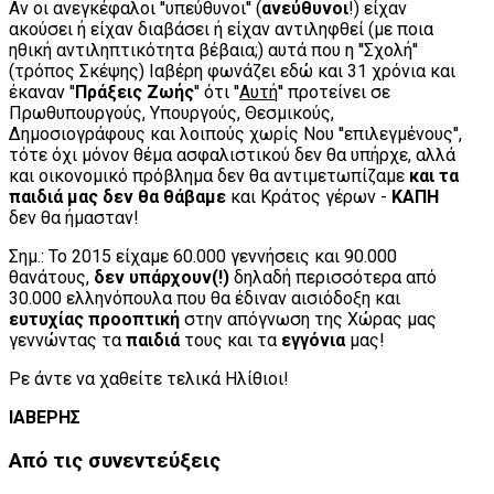
Αν οι ανεγκέφαλοι ''υπεύθυνοι'' (
ανεύθυνοι
!) είχαν
ακούσει ή είχαν διαβάσει ή είχαν αντιληφθεί (με ποια
ηθική αντιληπτικότητα βέβαια;) αυτά που η ''Σχολή''
(τρόπος Σκέψης) Ιαβέρη φωνάζει εδώ και 31 χρόνια και
έκαναν ''
Πράξεις Ζωής
'' ότι ''
Αυτή
'' προτείνει σε
Πρωθυπουργούς, Υπουργούς, Θεσμικούς,
Δημοσιογράφους και λοιπούς χωρίς Νου ''επιλεγμένους'',
τότε όχι μόνον θέμα ασφαλιστικού δεν θα υπήρχε, αλλά
και οικονομικό πρόβλημα δεν θα αντιμετωπίζαμε
και τα
παιδιά μας δεν θα θάβαμε
και Κράτος γέρων -
ΚΑΠΗ
δεν θα ήμασταν!
Σημ.: Το 2015 είχαμε 60.000 γεννήσεις και 90.000
θανάτους,
δεν υπάρχουν(!)
δηλαδή περισσότερα από
30.000 ελληνόπουλα που θα έδιναν αισιόδοξη και
ευτυχίας προοπτική
στην απόγνωση της Χώρας μας
γεννώντας τα
παιδιά
τους και τα
εγγόνια
μας!
Ρε άντε να χαθείτε τελικά Ηλίθιοι!
ΙΑΒΕΡΗΣ
Από
τις συνεντεύξεις