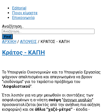
Editorial
Ποιοι είμαστε
Επικοινωνία
Αναζήτηση...
Find
ΑΡΧΙΚΗ
/
ΑΠΟΨΕΙΣ
/
ΚΡΆΤΟΣ - ΚΑΠΗ
Κράτος - ΚΑΠΗ
Το Υπουργείο Οικονομικών και το Υπουργείο Εργασίας
ψάχνουν απελπισμένα και απεγνωσμένα να βρουν
''ισοδύναμα'' για το τεράστιο πρόβλημα του
''
Ασφαλιστικού
''.
Έτσι λοιπόν για να μην μειωθούν οι συντάξεις των
ασφαλισμένων η α-νόητη
σκέψη
''
άγονων μυαλών
''
προσανατολίζεται (εκτός από την ανήθικη πια αύξηση
εισφορών) και σε
άθλια ''χαζό-μέτρα''
- έσοδα -