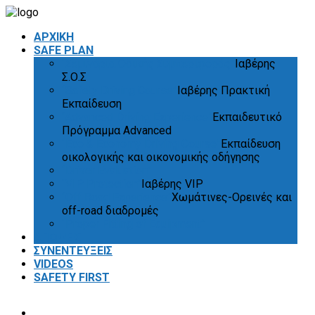
ΑΡΧΙΚΗ
SAFE PLAN
“Σεμινάρια Οδικής Συμπεριφοράς”
Ιαβέρης
Σ.Ο.Σ
“Safety Driving Course”
Ιαβέρης Πρακτική
Εκπαίδευση
“Advanced Driving Experience”
Εκπαιδευτικό
Πρόγραμμα Advanced
“Eco & Economy Driving Course”
Εκπαίδευση
οικολογικής και οικονομικής οδήγησης
“Driver Evaluation”
“VIP Protection”
Ιαβέρης VIP
“Off Road Experience”
Χωμάτινες-Ορεινές και
off-road διαδρομές
“Proper Fitting of Equipment”
ΑΠΟΨΕΙΣ
ΣΥΝΕΝΤΕΥΞΕΙΣ
VIDEOS
SAFETY FIRST