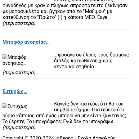
συνοδηγός με κρανίο πλήρως απροστάτευτο ξεκίνησαν
με μοτοσυκλέτα και βγήκαν από το ''Μαξίμου'' με
κατεύθυνση το ''Πρώτο'' (!) ή κάποια ΜΕΘ. Εύγε...
(περισσότερα)
Μποφόρ ανοησίας...
... φυσάνε σε όλους τους δρόμους
διπλής κατεύθυνση χωρίς
κεντρικό στηθαίο. ...
(περισσότερα)
Ευτυχώς...
Κανείς δεν πιστεύει ότι θα του
συµβεί ατύχηµα. Πιστεύετε ότι
αύριο κάποιος από εµάς µπορεί να µην είναι ζωντανός;
Το ξέρετε; Το υπογράφετε; Εγώ δεν το υπογράφω. ...
(περισσότερα)
Copyright © 2020-2024 Ιαβέρης - Σχολή Ασφαλούς