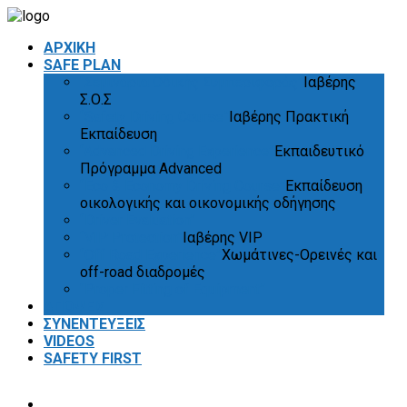
ΑΡΧΙΚΗ
SAFE PLAN
“Σεμινάρια Οδικής Συμπεριφοράς”
Ιαβέρης
Σ.Ο.Σ
“Safety Driving Course”
Ιαβέρης Πρακτική
Εκπαίδευση
“Advanced Driving Experience”
Εκπαιδευτικό
Πρόγραμμα Advanced
“Eco & Economy Driving Course”
Εκπαίδευση
οικολογικής και οικονομικής οδήγησης
“Driver Evaluation”
“VIP Protection”
Ιαβέρης VIP
“Off Road Experience”
Χωμάτινες-Ορεινές και
off-road διαδρομές
“Proper Fitting of Equipment”
ΑΠΟΨΕΙΣ
ΣΥΝΕΝΤΕΥΞΕΙΣ
VIDEOS
SAFETY FIRST