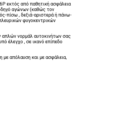
 6P εκτός από παθητική ασφάλεια
 οδηγό αγώνων (καθώς τον
ός-πίσω , δεξιά-αριστερά ή πάνω-
πλευρικών φυγοκεντρικών
των απλών νορμάλ αυτοκινήτων σας
πό έλεγχο , σε ικανό επίπεδο
η με απόλαυση και με ασφάλεια,