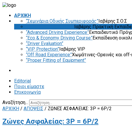
ΑΡΧΙΚΗ
“Σεμινάρια Οδικής Συμπεριφοράς”
Ιαβέρης Σ.Ο.Σ
“Safety Driving Course”
Ιαβέρης Πρακτική Εκπαίδ
“Advanced Driving Experience”
Εκπαιδευτικό Πρόγ
“Eco & Economy Driving Course”
Εκπαίδευση οικολ
“Driver Evaluation”
“VIP Protection”
Ιαβέρης VIP
“Off Road Experience”
Χωμάτινες-Ορεινές και off-
“Proper Fitting of Equipment”
Editorial
Ποιοι είμαστε
Επικοινωνία
Αναζήτηση...
ΑΡΧΙΚΗ
/
ΑΠΟΨΕΙΣ
/
ΖΏΝΕΣ ΑΣΦΑΛΕΊΑΣ: 3P = 6P/2
Ζώνες Ασφαλείας: 3P = 6P/2