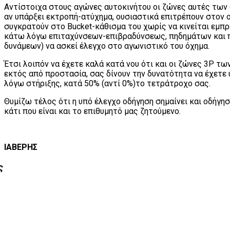
Αντίστοιχα στους αγώνες αυτοκινήτου οι ζώνες αυτές των
αν υπάρξει εκτροπή-ατύχημα, ουσιαστικά επιτρέπουν στον
συγκρατούν στο Bucket-κάθισμα του χωρίς να κινείται εμπρ
κάτω λόγω επιταχύνσεων-επιβραδύνσεως, πηδημάτων και 
δυνάμεων) να ασκεί έλεγχο στο αγωνιστικό του όχημα.
Έτσι λοιπόν να έχετε καλά κατά νου ότι και οι ζώνες 3P 
εκτός από προστασία, σας δίνουν την δυνατότητα να έχετε υ
λόγω στήριξης, κατά 50% (αντί 0%)το τετράτροχο σας.
Θυμίζω τέλος ότι η υπό έλεγχο οδήγηση σημαίνει και οδήγησ
κάτι που είναι και το επιθυμητό μας ζητούμενο.
ΙΑΒΕΡΗΣ
ς