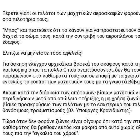
Ξέρετε γιατί οι πιλότοι των μαχητικών αεροσκαφών φορούν
στα πιλοτήρια τους;
"Μπας" και πιστεύετε ότι το κάνουν για να προστατευτούν 
δεχτεί το σώμα τους, κατά την συντριβή του αεροπλάνου το
έδαφος;
Ελπίζω να μην είστε τόσο αφελείς!
Για άσκηση ελέγχου αρχικά και βασικά του σκάφους κατά τ
και looping όπου τα πολλά G που αναπτύσσονται, δεν θα το
παραμείνουν στα καθίσματα τους και σε επαφή με τα χειρισ
εντελώς το control των μαχητικών τους με τα γνωστά βέβα
Ακόμη κατά την διάρκεια των απότομων-βίαιων μαχητικών ε
περιδινήσεων μετά από απώλεια στήριξης, η μη χρήση ζωνώ
βίαιες προσκρούσεις των πιλότων με το εσωτερικό του πι
θανάσιμους τραυματισμούς (βλ. Υπουργός Κρανιδιώτης).
Τώρα όταν δεν φοράνε ζώνες είναι σίγουρο ότι κατά την στ
καθίσματος θα βρεθούν εκτός και μακριά από αυτό χωρίς α
τους πια την "αγκαλιά του χάρου".