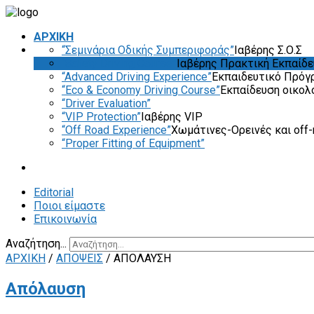
ΑΡΧΙΚΗ
“Σεμινάρια Οδικής Συμπεριφοράς”
Ιαβέρης Σ.Ο.Σ
“Safety Driving Course”
Ιαβέρης Πρακτική Εκπαίδ
“Advanced Driving Experience”
Εκπαιδευτικό Πρόγ
“Eco & Economy Driving Course”
Εκπαίδευση οικολ
“Driver Evaluation”
“VIP Protection”
Ιαβέρης VIP
“Off Road Experience”
Χωμάτινες-Ορεινές και off-
“Proper Fitting of Equipment”
Editorial
Ποιοι είμαστε
Επικοινωνία
Αναζήτηση...
ΑΡΧΙΚΗ
/
ΑΠΟΨΕΙΣ
/
ΑΠΌΛΑΥΣΗ
Απόλαυση