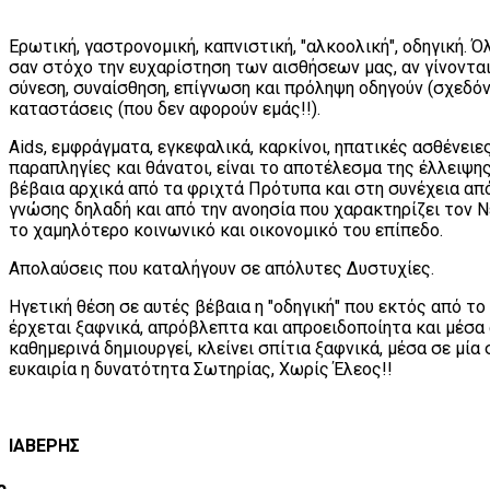
Ερωτική, γαστρονομική, καπνιστική, "αλκοολική", οδηγική. Ό
σαν στόχο την ευχαρίστηση των αισθήσεων μας, αν γίνοντα
σύνεση, συναίσθηση, επίγνωση και πρόληψη οδηγούν (σχεδό
καταστάσεις (που δεν αφορούν εμάς!!).
Aids, εμφράγματα, εγκεφαλικά, καρκίνοι, ηπατικές ασθένειε
παραπληγίες και θάνατοι, είναι το αποτέλεσμα της έλλειψης
βέβαια αρχικά από τα φριχτά Πρότυπα και στη συνέχεια απ
γνώσης δηλαδή και από την ανοησία που χαρακτηρίζει τον 
το χαμηλότερο κοινωνικό και οικονομικό του επίπεδο.
Απολαύσεις που καταλήγουν σε απόλυτες Δυστυχίες.
Ηγετική θέση σε αυτές βέβαια η "οδηγική" που εκτός από τ
έρχεται ξαφνικά, απρόβλεπτα και απροειδοποίητα και μέσα
καθημερινά δημιουργεί, κλείνει σπίτια ξαφνικά, μέσα σε μία
ευκαιρία η δυνατότητα Σωτηρίας, Χωρίς Έλεος!!
ΙΑΒΕΡΗΣ
ς