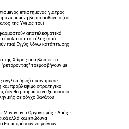
ρτισμένος επιστήμονας γιατρός
 προχωρημένη βαριά ασθένεια (σε
ατος της Υγείας του)
 εφαρμοστούν αποτελεσματικά
ι εύκολα πια το τέλος (από
ούν πια) Εγγύς λόγω κατάπτωσης
ία της Χώρας που βλέπει το
) ''ρετάροντας'' τρεμοσβήνουν με
ς αγγλικούρες) οικονομικός
ή και προβλέψιμο στρατηγικό
α, δεν θα μπορούσε να ξεπεράσει
ληνικής σε ρόγχο θανάτου
. Μόνον αν ο Οργανισμός - Λαός -
τικά αλλά και επώδυνα
τα θα μπορέσουν να μείνουν