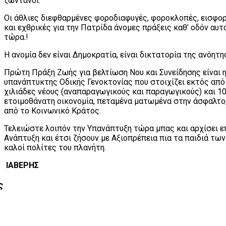
ζωντανοί.
Οι άθλιες διεφθαρμένες φοροδιαφυγές, φοροκλοπές, εισφο
και εχθρικές για την Πατρίδα άνομες πράξεις καθ’ οδόν αυ
τώρα.!
Η ανομία δεν είναι Δημοκρατία, είναι δικτατορία της ανόητ
Πρώτη Πράξη Ζωής για βελτίωση Νου και Συνείδησης είναι 
υπανάπτυκτης Οδικής Γενοκτονίας που στοιχίζει εκτός από 
χιλιάδες νέους (αναπαραγωγικούς και παραγωγικούς) και 10
ετοιμοθάνατη οικονομία, πεταμένα ματωμένα στην άσφαλτ
από το Κοινωνικό Κράτος.
Τελειώστε λοιπόν την Υπανάπτυξη τώρα μπας και αρχίσει ε
Ανάπτυξη και έτσι ζήσουν με Αξιοπρέπεια πια τα παιδιά τ
καλοί πολίτες του πλανήτη.
ΙΑΒΕΡΗΣ
ς