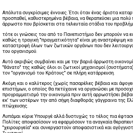
Απόλυτα συγκρίσιμες έννοιες. Έτσι όταν ένας άριστα κατα
προσπαθεί, καθυστερημένα βέβαια, να θεραπεύσει μια πολύ
άρρωστο που βρίσκεται στα τελευταία στάδια του προβλήμ
τότε οι γνώσεις του από το Πανεπιστήμιο δεν μπορούν να
καθώς η τραγική ''πραγματικότητα'' είναι μη αναστρέψιμη κα
καταστροφή όλων των ζωτικών οργάνων που δεν λειτουργ
του οργανισμού.
Αυτό ακριβώς συμβαίνει και με την βαριά άρρωστη οικονομ
''θάνατο'' της καθώς όλοι οι ζωτικοί μηχανισμοί (συστήματα
τον ''οργανισμό του Κράτους'' σε πλήρη κατάρρευση.
Ακόμη και ο καλύτερος (χωρίς πασαρέλες βέβαια και άψογε
επιστήμων, ο οποίος θα πετύχαινε να οργανώσει με προσοχ
προγραμματισμό την οικονομία πριν αυτή αρρωστήσει βέβαι
εκ’ των υστέρων την από σήψη διαφθοράς γάγγραινα της Ελ
πτώχευσης.
Λυπάμαι κύριε Υπουργέ αλλά δυστυχώς το τέλος πια έφτασε
Πολίτες αποφασίσουν να εφαρμόσουν τα αναγκαία θεραπευ
''χειρουργεία'' και συνεργαστούν αποφασιστικά και αγόγγυσ