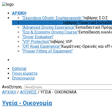
ΑΡΧΙΚΗ
“Σεμινάρια Οδικής Συμπεριφοράς”
Ιαβέρης Σ.Ο.Σ
“Safety Driving Course”
Ιαβέρης Πρακτική Εκπαίδ
“Advanced Driving Experience”
Εκπαιδευτικό Πρόγ
“Eco & Economy Driving Course”
Εκπαίδευση οικολ
“Driver Evaluation”
“VIP Protection”
Ιαβέρης VIP
“Off Road Experience”
Χωμάτινες-Ορεινές και off-
“Proper Fitting of Equipment”
Editorial
Ποιοι είμαστε
Επικοινωνία
Αναζήτηση...
ΑΡΧΙΚΗ
/
ΑΠΟΨΕΙΣ
/
ΥΓΕΊΑ - ΟΙΚΟΝΟΜΊΑ
Υγεία - Οικονομία