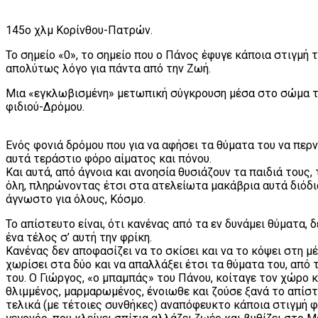
145ο χλμ Κορίνθου-Πατρών.
Το σημείο «0», το σημείο που ο Πάνος έφυγε κάποια στιγμή 
απολύτως λόγο για πάντα από την Ζωή.
Μια «εγκλωβισμένη» μετωπική σύγκρουση μέσα στο σώμα τ
φιδιού-Δρόμου.
Ενός φονιά δρόμου που για να αφήσει τα θύματα του να περν
αυτά τεράστιο φόρο αίματος και πόνου.
Και αυτά, από άγνοια και ανοησία θυσιάζουν τα παιδιά τους,
όλη, πληρώνοντας έτσι στα ατελείωτα μακάβρια αυτά διόδι
άγνωστο για όλους, Κόσμο.
Το απίστευτο είναι, ότι κανένας από τα εν δυνάμει θύματα,
ένα τέλος σ’ αυτή την φρίκη.
Κανένας δεν αποφασίζει να το σκίσει και να το κόψει στη μέ
χωρίσει στα δύο και να απαλλάξει έτσι τα θύματα του, από τ
του. Ο Γιώργος, «ο μπαμπάς» του Πάνου, κοίταγε τον χώρο κ
θλιμμένος, μαρμαρωμένος, ένοιωθε και ζούσε ξανά το απίσ
τελικά (με τέτοιες συνθήκες) αναπόφευκτο κάποια στιγμή 