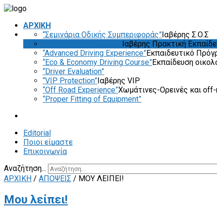
ΑΡΧΙΚΗ
“Σεμινάρια Οδικής Συμπεριφοράς”
Ιαβέρης Σ.Ο.Σ
“Safety Driving Course”
Ιαβέρης Πρακτική Εκπαίδ
“Advanced Driving Experience”
Εκπαιδευτικό Πρόγ
“Eco & Economy Driving Course”
Εκπαίδευση οικολ
“Driver Evaluation”
“VIP Protection”
Ιαβέρης VIP
“Off Road Experience”
Χωμάτινες-Ορεινές και off-
“Proper Fitting of Equipment”
Editorial
Ποιοι είμαστε
Επικοινωνία
Αναζήτηση...
ΑΡΧΙΚΗ
/
ΑΠΟΨΕΙΣ
/
ΜΟΥ ΛΕΊΠΕΙ!
Μου λείπει!