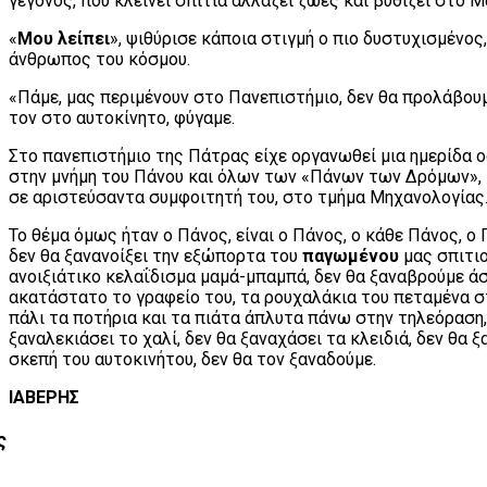
γεγονός, που κλείνει σπίτια αλλάζει ζωές και βυθίζει στο 
«
Μου λείπει
», ψιθύρισε κάποια στιγμή ο πιο δυστυχισμένος,
άνθρωπος του κόσμου.
«Πάμε, μας περιμένουν στο Πανεπιστήμιο, δεν θα προλάβου
τον στο αυτοκίνητο, φύγαμε.
Στο πανεπιστήμιο της Πάτρας είχε οργανωθεί μια ημερίδα ο
στην μνήμη του Πάνου και όλων των «Πάνων των Δρόμων», 
σε αριστεύσαντα συμφοιτητή του, στο τμήμα Μηχανολογίας
Το θέμα όμως ήταν ο Πάνος, είναι ο Πάνος, ο κάθε Πάνος, ο 
δεν θα ξανανοίξει την εξώπορτα του
παγωμένου
μας σπιτιο
ανοιξιάτικο κελαΐδισμα μαμά-μπαμπά, δεν θα ξαναβρούμε ά
ακατάστατο το γραφείο του, τα ρουχαλάκια του πεταμένα σ
πάλι τα ποτήρια και τα πιάτα άπλυτα πάνω στην τηλεόραση,
ξαναλεκιάσει το χαλί, δεν θα ξαναχάσει τα κλειδιά, δεν θα 
σκεπή του αυτοκινήτου, δεν θα τον ξαναδούμε.
ΙΑΒΕΡΗΣ
ς