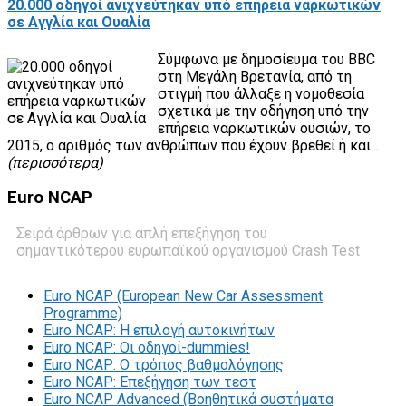
20.000 οδηγοί ανιχνεύτηκαν υπό επήρεια ναρκωτικών
σε Αγγλία και Ουαλία
Σύμφωνα με δημοσίευμα του BBC
στη Μεγάλη Βρετανία, από τη
στιγμή που άλλαξε η νομοθεσία
σχετικά με την οδήγηση υπό την
επήρεια ναρκωτικών ουσιών, το
2015, ο αριθμός των ανθρώπων που έχουν βρεθεί ή και...
(περισσότερα)
Euro
NCAP
Σειρά άρθρων για απλή επεξήγηση του
σημαντικότερου ευρωπαϊκού οργανισμού Crash Test
Euro NCAP (European New Car Assessment
Programme)
Euro NCAP: Η επιλογή αυτοκινήτων
Euro NCAP: Οι οδηγοί-dummies!
Euro NCAP: O τρόπος βαθμολόγησης
Euro NCAP: Επεξήγηση των τεστ
Euro NCAP Advanced (Βοηθητικά συστήματα