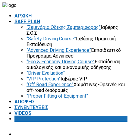
ΑΡΧΙΚΗ
SAFE PLAN
“Σεμινάρια Οδικής Συμπεριφοράς”
Ιαβέρης
Σ.Ο.Σ
“Safety Driving Course”
Ιαβέρης Πρακτική
Εκπαίδευση
“Advanced Driving Experience”
Εκπαιδευτικό
Πρόγραμμα Advanced
“Eco & Economy Driving Course”
Εκπαίδευση
οικολογικής και οικονομικής οδήγησης
“Driver Evaluation”
“VIP Protection”
Ιαβέρης VIP
“Off Road Experience”
Χωμάτινες-Ορεινές και
off-road διαδρομές
“Proper Fitting of Equipment”
ΑΠΟΨΕΙΣ
ΣΥΝΕΝΤΕΥΞΕΙΣ
VIDEOS
SAFETY FIRST