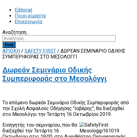
Editorial
Ποιοι είμαστε
Επικοινωνία
Αναζήτηση...
Find
ΑΡΧΙΚΗ
/
SAFETY FIRST
/
ΔΩΡΕΆΝ ΣΕΜΙΝΆΡΙΟ ΟΔΙΚΉΣ
ΣΥΜΠΕΡΙΦΟΡΆΣ ΣΤΟ ΜΕΣΟΛΌΓΓΙ
Δωρεάν Σεμινάριο Οδικής
Συμπεριφοράς στο Μεσολόγγι
Tο επόμενο δωρεάν Σεμινάριο Οδικής Συμπεριφοράς από
την Σχολή Ασφαλούς Οδήγησης "Ιαβέρης", θα διεξαχθεί
στο Μεσολόγγι την Τετάρτη 16 Οκτωβρίου 2019.
Εισηγητής του σεμιναρίου, που θα
διεξαχθεί την Τετάρτη 16
Οκτωβρίου στις 19:00, στο Αμφιθέατρο Περιφερειακής