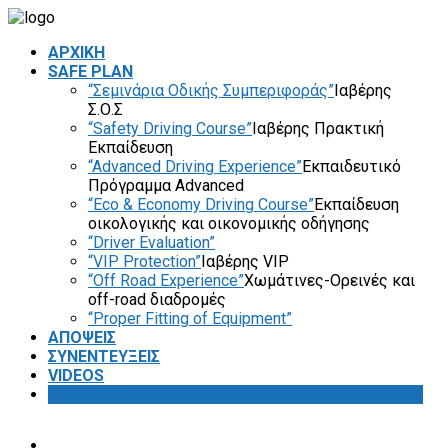
ΑΡΧΙΚΗ
SAFE PLAN
“Σεμινάρια Οδικής Συμπεριφοράς”
Ιαβέρης
Σ.Ο.Σ
“Safety Driving Course”
Ιαβέρης Πρακτική
Εκπαίδευση
“Advanced Driving Experience”
Εκπαιδευτικό
Πρόγραμμα Advanced
“Eco & Economy Driving Course”
Εκπαίδευση
οικολογικής και οικονομικής οδήγησης
“Driver Evaluation”
“VIP Protection”
Ιαβέρης VIP
“Off Road Experience”
Χωμάτινες-Ορεινές και
off-road διαδρομές
“Proper Fitting of Equipment”
ΑΠΟΨΕΙΣ
ΣΥΝΕΝΤΕΥΞΕΙΣ
VIDEOS
SAFETY FIRST