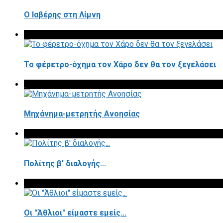
Ο Ιαβέρης στη Λίμνη
To φέρετρο-όχημα τον Χάρο δεν θα τον ξεγελάσει
Μηχάνημα-μετρητής Ανοησίας
Πολίτης β' διαλογής...
Οι "Άθλιοι" είμαστε εμείς...