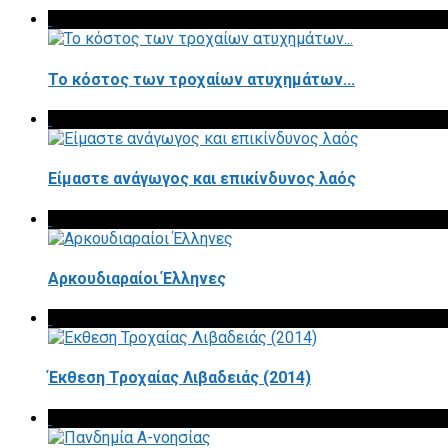
Το κόστος των τροχαίων ατυχημάτων...
Είμαστε ανάγωγος και επικίνδυνος λαός
Αρκουδιαραίοι Έλληνες
Έκθεση Τροχαίας Λιβαδειάς (2014)