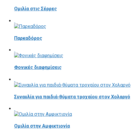
Ομιλία στις Σέρρες
Παρκαδόρος
Φονικές διαφημίσεις
Συναυλία για παιδιά-θύματα τροχαίου στον Χολαργό
Ομιλία στην Αμφικτιονία