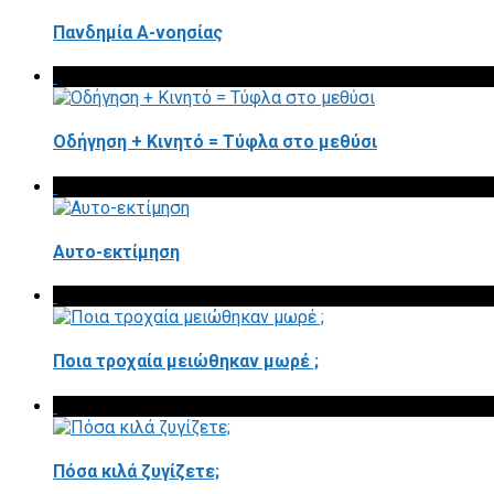
Πανδημία Α-νοησίας
Οδήγηση + Κινητό = Τύφλα στο μεθύσι
Αυτο-εκτίμηση
Ποια τροχαία μειώθηκαν μωρέ ;
Πόσα κιλά ζυγίζετε;