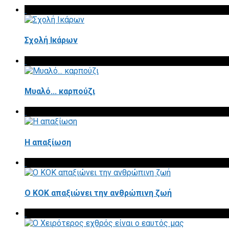
Σχολή Ικάρων
Μυαλό... καρπούζι
Η απαξίωση
Ο ΚΟΚ απαξιώνει την ανθρώπινη ζωή