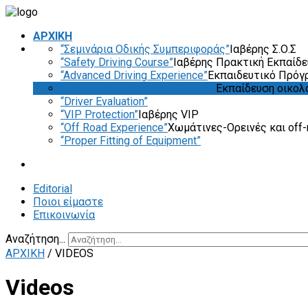
ΑΡΧΙΚΗ
“Σεμινάρια Οδικής Συμπεριφοράς”
Ιαβέρης Σ.Ο.Σ
“Safety Driving Course”
Ιαβέρης Πρακτική Εκπαίδ
“Advanced Driving Experience”
Εκπαιδευτικό Πρόγ
“Eco & Economy Driving Course”
Εκπαίδευση οικολ
“Driver Evaluation”
“VIP Protection”
Ιαβέρης VIP
“Off Road Experience”
Χωμάτινες-Ορεινές και off-
“Proper Fitting of Equipment”
Editorial
Ποιοι είμαστε
Επικοινωνία
Αναζήτηση...
ΑΡΧΙΚΗ
/
VIDEOS
Videos