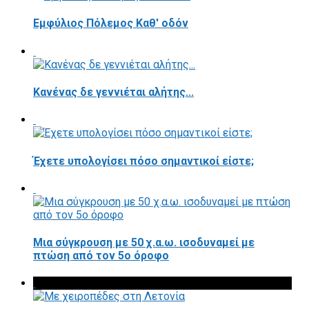
Εμφύλιος Πόλεμος Καθ' οδόν
Κανένας δε γεννιέται αλήτης...
Έχετε υπολογίσει πόσο σημαντικοί είστε;
Μια σύγκρουση με 50 χ.α.ω. ισοδυναμεί με
πτώση από τον 5ο όροφο