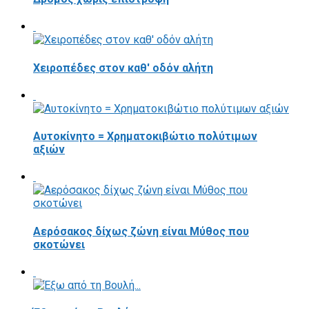
Χειροπέδες στον καθ' οδόν αλήτη
Αυτοκίνητο = Χρηματοκιβώτιο πολύτιμων
αξιών
Αερόσακος δίχως ζώνη είναι Μύθος που
σκοτώνει