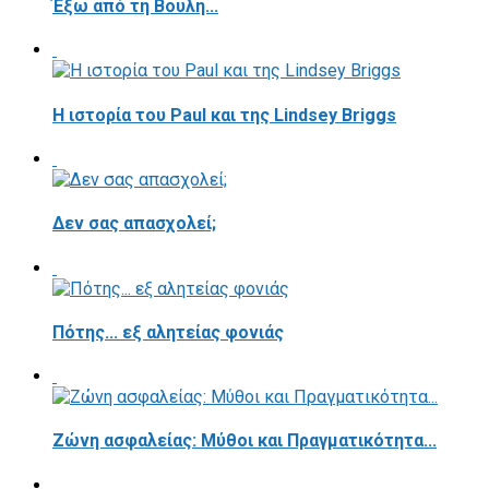
Έξω από τη Βουλή...
Η ιστορία του Paul και της Lindsey Briggs
Δεν σας απασχολεί;
Πότης... εξ αλητείας φονιάς
Ζώνη ασφαλείας: Μύθοι και Πραγματικότητα...