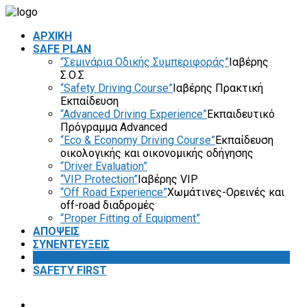
ΑΡΧΙΚΗ
SAFE PLAN
“Σεμινάρια Οδικής Συμπεριφοράς”
Ιαβέρης
Σ.Ο.Σ
“Safety Driving Course”
Ιαβέρης Πρακτική
Εκπαίδευση
“Advanced Driving Experience”
Εκπαιδευτικό
Πρόγραμμα Advanced
“Eco & Economy Driving Course”
Εκπαίδευση
οικολογικής και οικονομικής οδήγησης
“Driver Evaluation”
“VIP Protection”
Ιαβέρης VIP
“Off Road Experience”
Χωμάτινες-Ορεινές και
off-road διαδρομές
“Proper Fitting of Equipment”
ΑΠΟΨΕΙΣ
ΣΥΝΕΝΤΕΥΞΕΙΣ
VIDEOS
SAFETY FIRST