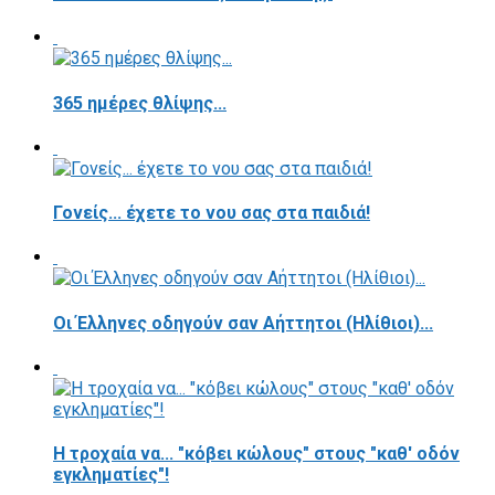
365 ημέρες θλίψης...
Γονείς... έχετε το νου σας στα παιδιά!
Οι Έλληνες οδηγούν σαν Αήττητοι (Ηλίθιοι)...
Η τροχαία να... "κόβει κώλους" στους "καθ' οδόν
εγκληματίες"!