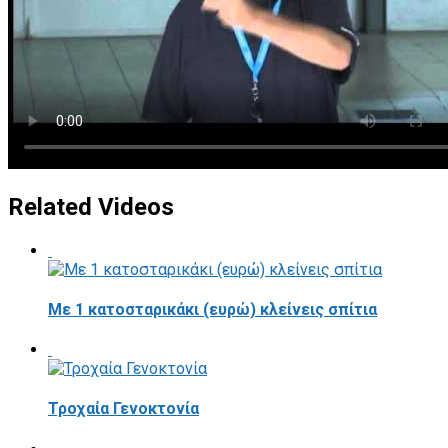
Related Videos
Με 1 κατοσταρικάκι (ευρώ) κλείνεις σπίτια
Τροχαία Γενοκτονία