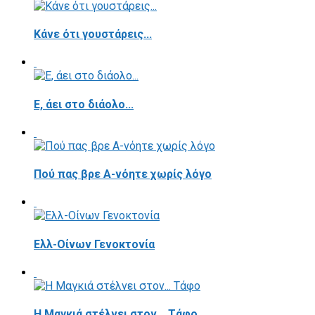
Κάνε ότι γουστάρεις...
E, άει στο διάολο...
Πού πας βρε Α-νόητε χωρίς λόγο
Ελλ-Οίνων Γενοκτονία
H Μαγκιά στέλνει στον... Τάφο