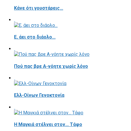
Κάνε ότι γουστάρεις...
E, άει στο διάολο...
Πού πας βρε Α-νόητε χωρίς λόγο
Ελλ-Οίνων Γενοκτονία
H Μαγκιά στέλνει στον... Τάφο