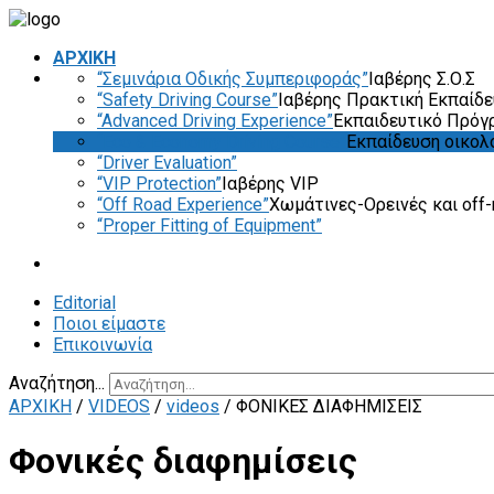
ΑΡΧΙΚΗ
“Σεμινάρια Οδικής Συμπεριφοράς”
Ιαβέρης Σ.Ο.Σ
“Safety Driving Course”
Ιαβέρης Πρακτική Εκπαίδ
“Advanced Driving Experience”
Εκπαιδευτικό Πρόγ
“Eco & Economy Driving Course”
Εκπαίδευση οικολ
“Driver Evaluation”
“VIP Protection”
Ιαβέρης VIP
“Off Road Experience”
Χωμάτινες-Ορεινές και off-
“Proper Fitting of Equipment”
Editorial
Ποιοι είμαστε
Επικοινωνία
Αναζήτηση...
ΑΡΧΙΚΗ
/
VIDEOS
/
videos
/
ΦΟΝΙΚΈΣ ΔΙΑΦΗΜΊΣΕΙΣ
Φονικές διαφημίσεις