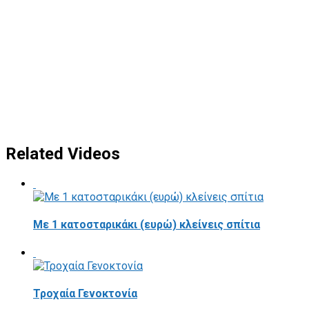
Related Videos
Με 1 κατοσταρικάκι (ευρώ) κλείνεις σπίτια
Τροχαία Γενοκτονία