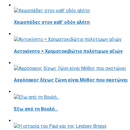
Χειροπέδες στον καθ' οδόν αλήτη
Αυτοκίνητο = Χρηματοκιβώτιο πολύτιμων αξιών
Αερόσακος δίχως ζώνη είναι Μύθος που σκοτώνει
Έξω από τη Βουλή...