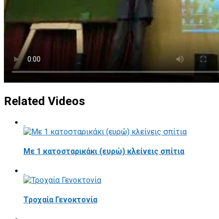
Related Videos
Με 1 κατοσταρικάκι (ευρώ) κλείνεις σπίτια
Τροχαία Γενοκτονία