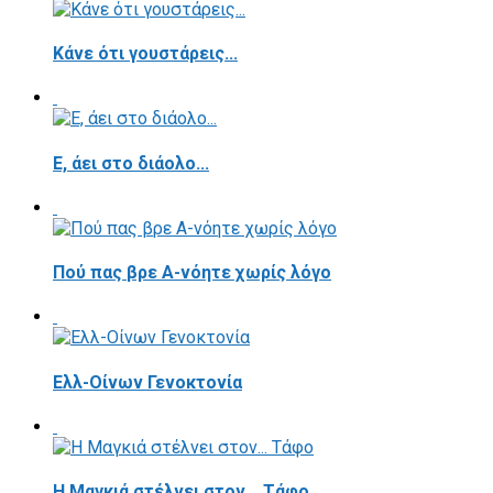
Κάνε ότι γουστάρεις...
E, άει στο διάολο...
Πού πας βρε Α-νόητε χωρίς λόγο
Ελλ-Οίνων Γενοκτονία
H Μαγκιά στέλνει στον... Τάφο