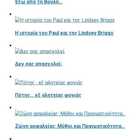
Έξω από τη Βουλή...
Η ιστορία του Paul και της Lindsey Briggs
Δεν σας απασχολεί;
Πότης... εξ αλητείας φονιάς
Ζώνη ασφαλείας: Μύθοι και Πραγματικότητα...