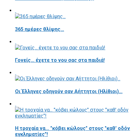
365 ημέρες θλίψης...
Γονείς... έχετε το νου σας στα παιδιά!
Οι Έλληνες οδηγούν σαν Αήττητοι (Ηλίθιοι)...
Η τροχαία να... "κόβει κώλους" στους "καθ' οδόν
εγκληματίες"!