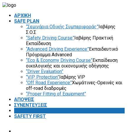
ΑΡΧΙΚΗ
SAFE PLAN
“Σεμινάρια Οδικής Συμπεριφοράς”
Ιαβέρης
Σ.Ο.Σ
“Safety Driving Course”
Ιαβέρης Πρακτική
Εκπαίδευση
“Advanced Driving Experience”
Εκπαιδευτικό
Πρόγραμμα Advanced
“Eco & Economy Driving Course”
Εκπαίδευση
οικολογικής και οικονομικής οδήγησης
“Driver Evaluation”
“VIP Protection”
Ιαβέρης VIP
“Off Road Experience”
Χωμάτινες-Ορεινές και
off-road διαδρομές
“Proper Fitting of Equipment”
ΑΠΟΨΕΙΣ
ΣΥΝΕΝΤΕΥΞΕΙΣ
VIDEOS
SAFETY FIRST