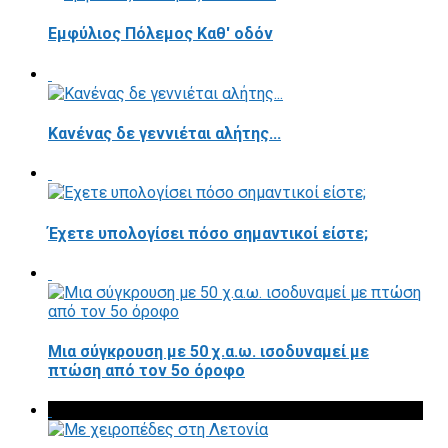
Εμφύλιος Πόλεμος Καθ' οδόν
Κανένας δε γεννιέται αλήτης...
Έχετε υπολογίσει πόσο σημαντικοί είστε;
Μια σύγκρουση με 50 χ.α.ω. ισοδυναμεί με
πτώση από τον 5ο όροφο