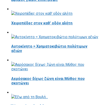
Χειροπέδες στον καθ' οδόν αλήτη
Αυτοκίνητο = Χρηματοκιβώτιο πολύτιμων
αξιών
Αερόσακος δίχως ζώνη είναι Μύθος που
σκοτώνει