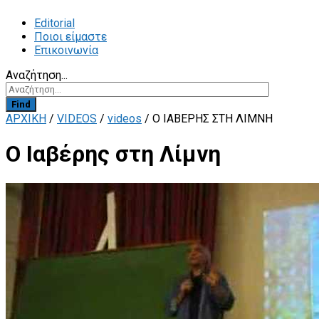
Editorial
Ποιοι είμαστε
Επικοινωνία
Αναζήτηση...
Find
ΑΡΧΙΚΗ
/
VIDEOS
/
videos
/
Ο ΙΑΒΈΡΗΣ ΣΤΗ ΛΊΜΝΗ
Ο Ιαβέρης στη Λίμνη