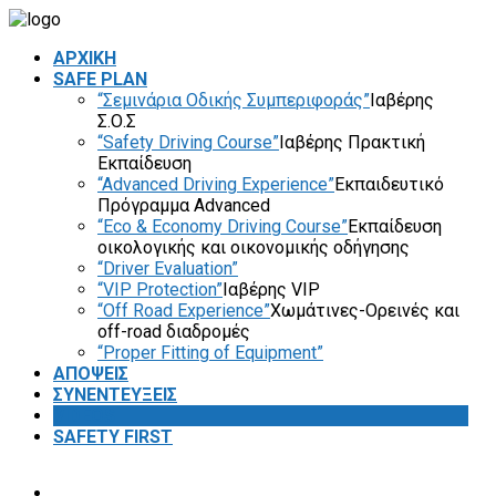
ΑΡΧΙΚΗ
SAFE PLAN
“Σεμινάρια Οδικής Συμπεριφοράς”
Ιαβέρης
Σ.Ο.Σ
“Safety Driving Course”
Ιαβέρης Πρακτική
Εκπαίδευση
“Advanced Driving Experience”
Εκπαιδευτικό
Πρόγραμμα Advanced
“Eco & Economy Driving Course”
Εκπαίδευση
οικολογικής και οικονομικής οδήγησης
“Driver Evaluation”
“VIP Protection”
Ιαβέρης VIP
“Off Road Experience”
Χωμάτινες-Ορεινές και
off-road διαδρομές
“Proper Fitting of Equipment”
ΑΠΟΨΕΙΣ
ΣΥΝΕΝΤΕΥΞΕΙΣ
VIDEOS
SAFETY FIRST