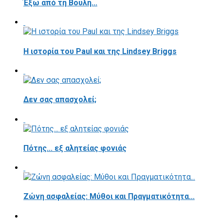
Έξω από τη Βουλή...
Η ιστορία του Paul και της Lindsey Briggs
Δεν σας απασχολεί;
Πότης... εξ αλητείας φονιάς
Ζώνη ασφαλείας: Μύθοι και Πραγματικότητα...