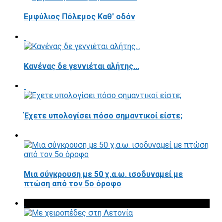
Εμφύλιος Πόλεμος Καθ' οδόν
Κανένας δε γεννιέται αλήτης...
Έχετε υπολογίσει πόσο σημαντικοί είστε;
Μια σύγκρουση με 50 χ.α.ω. ισοδυναμεί με
πτώση από τον 5ο όροφο