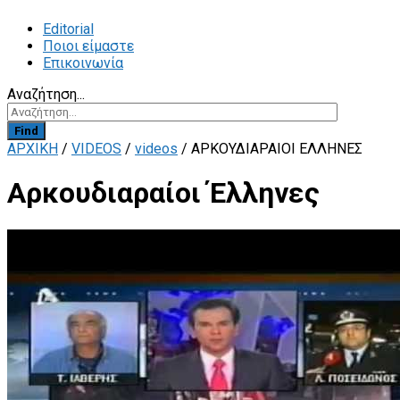
Editorial
Ποιοι είμαστε
Επικοινωνία
Αναζήτηση...
Find
ΑΡΧΙΚΗ
/
VIDEOS
/
videos
/
ΑΡΚΟΥΔΙΑΡΑΊΟΙ ΈΛΛΗΝΕΣ
Αρκουδιαραίοι Έλληνες