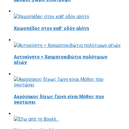
Χειροπέδες στον καθ' οδόν αλήτη
Αυτοκίνητο = Χρηματοκιβώτιο πολύτιμων
αξιών
Αερόσακος δίχως ζώνη είναι Μύθος που
σκοτώνει