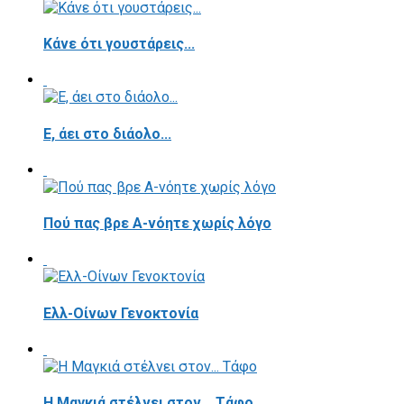
Κάνε ότι γουστάρεις...
E, άει στο διάολο...
Πού πας βρε Α-νόητε χωρίς λόγο
Ελλ-Οίνων Γενοκτονία
H Μαγκιά στέλνει στον... Τάφο