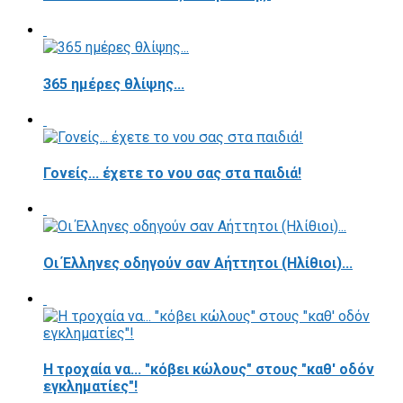
365 ημέρες θλίψης...
Γονείς... έχετε το νου σας στα παιδιά!
Οι Έλληνες οδηγούν σαν Αήττητοι (Ηλίθιοι)...
Η τροχαία να... "κόβει κώλους" στους "καθ' οδόν
εγκληματίες"!