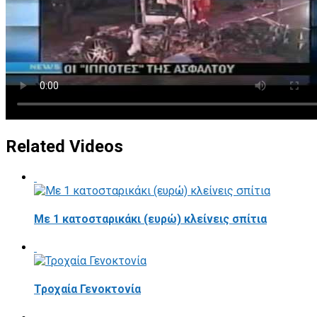
Related Videos
Με 1 κατοσταρικάκι (ευρώ) κλείνεις σπίτια
Τροχαία Γενοκτονία