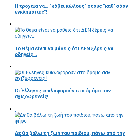
Η τροχαία να... "κόβει κώλους" στους "καθ' οδόν
εγκληματίες"!
Το θέμα είναι να μάθεις ότι ΔΕΝ ξέρεις να
οδηγείς...
Οι Έλληνες κυκλοφορούν στο δρόμο σαν
σχιζοφρενείς!
Δε θα βάλω τη ζωή του παιδιού, πάνω από την