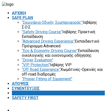
ΑΡΧΙΚΗ
SAFE PLAN
“Σεμινάρια Οδικής Συμπεριφοράς”
Ιαβέρης
Σ.Ο.Σ
“Safety Driving Course”
Ιαβέρης Πρακτική
Εκπαίδευση
“Advanced Driving Experience”
Εκπαιδευτικό
Πρόγραμμα Advanced
“Eco & Economy Driving Course”
Εκπαίδευση
οικολογικής και οικονομικής οδήγησης
“Driver Evaluation”
“VIP Protection”
Ιαβέρης VIP
“Off Road Experience”
Χωμάτινες-Ορεινές και
off-road διαδρομές
“Proper Fitting of Equipment”
ΑΠΟΨΕΙΣ
ΣΥΝΕΝΤΕΥΞΕΙΣ
VIDEOS
SAFETY FIRST