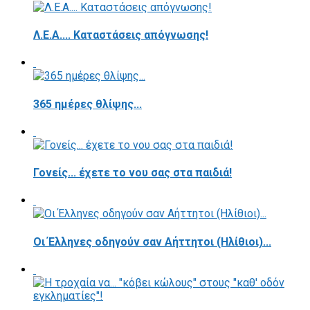
Λ.Ε.Α.... Καταστάσεις απόγνωσης!
365 ημέρες θλίψης...
Γονείς... έχετε το νου σας στα παιδιά!
Οι Έλληνες οδηγούν σαν Αήττητοι (Ηλίθιοι)...