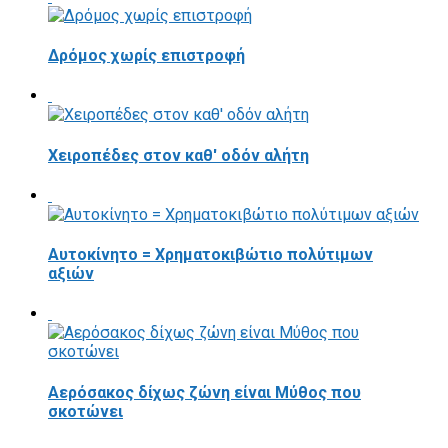
Δρόμος χωρίς επιστροφή
Χειροπέδες στον καθ' οδόν αλήτη
Αυτοκίνητο = Χρηματοκιβώτιο πολύτιμων
αξιών
Αερόσακος δίχως ζώνη είναι Μύθος που
σκοτώνει