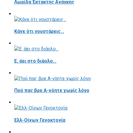
Λωρίδα Έκτακτης Ανάγκης
Κάνε ότι γουστάρεις...
E, άει στο διάολο...
Πού πας βρε Α-νόητε χωρίς λόγο
Ελλ-Οίνων Γενοκτονία