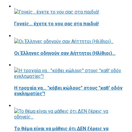
Γονείς... έχετε το νου σας στα παιδιά!
Οι Έλληνες οδηγούν σαν Αήττητοι (Ηλίθιοι)...
Η τροχαία να... "κόβει κώλους" στους "καθ' οδόν
εγκληματίες"!
Το θέμα είναι να μάθεις ότι ΔΕΝ ξέρεις να