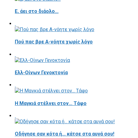
E, άει στο διάολο...
Πού πας βρε Α-νόητε χωρίς λόγο
Ελλ-Οίνων Γενοκτονία
H Μαγκιά στέλνει στον... Τάφο
Οδήγησε σαν κότα ή... κάτσε στα αυγά σου!