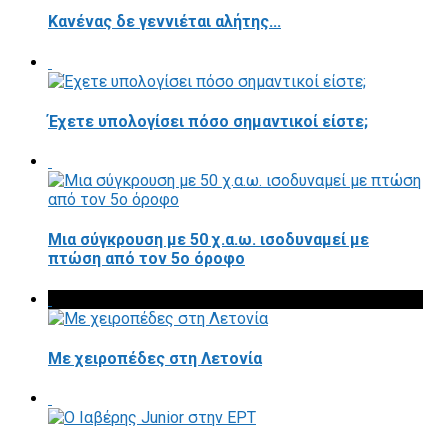
Κανένας δε γεννιέται αλήτης...
Έχετε υπολογίσει πόσο σημαντικοί είστε;
Μια σύγκρουση με 50 χ.α.ω. ισοδυναμεί με
πτώση από τον 5ο όροφο
Με χειροπέδες στη Λετονία