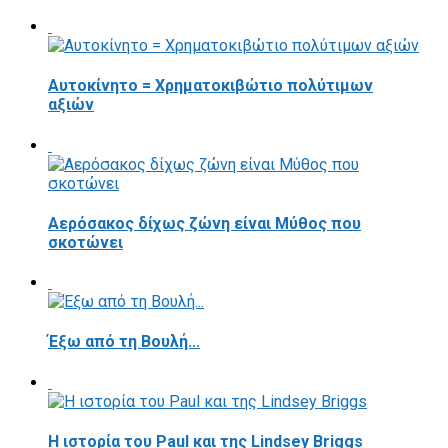
Αυτοκίνητο = Χρηματοκιβώτιο πολύτιμων
αξιών
Αερόσακος δίχως ζώνη είναι Μύθος που
σκοτώνει
Έξω από τη Βουλή...
Η ιστορία του Paul και της Lindsey Briggs