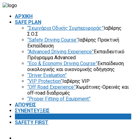
ΑΡΧΙΚΗ
SAFE PLAN
“Σεμινάρια Οδικής Συμπεριφοράς”
Ιαβέρης
Σ.Ο.Σ
“Safety Driving Course”
Ιαβέρης Πρακτική
Εκπαίδευση
“Advanced Driving Experience”
Εκπαιδευτικό
Πρόγραμμα Advanced
“Eco & Economy Driving Course”
Εκπαίδευση
οικολογικής και οικονομικής οδήγησης
“Driver Evaluation”
“VIP Protection”
Ιαβέρης VIP
“Off Road Experience”
Χωμάτινες-Ορεινές και
off-road διαδρομές
“Proper Fitting of Equipment”
ΑΠΟΨΕΙΣ
ΣΥΝΕΝΤΕΥΞΕΙΣ
VIDEOS
SAFETY FIRST