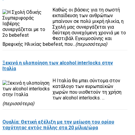
Καθώς οι βάσεις για τη σωστή
εκπαίδευση των ανθρώπων
μπαίνουν σε πολύ μικρή ηλικία, η
Σχολή μας συνεργάζεται για
δεύτερη συνεχόμενη χρονιά με το
Φεστιβάλ Εγκυμοσύνης και
Βρεφικής Ηλικίας bebefest, που...
(περισσότερα)
Ξεκινά η υλοποίηση των alcohol interlocks στην
Ιταλία
Η Ιταλία θα μπει σύντομα στον
κατάλογο των ευρωπαϊκών
χωρών που υιοθετούν τη χρήση
των alcohol interlocks. ...
(περισσότερα)
Ουαλία: Θετική εξέλιξη με την μείωση του ορίου
ταχύτητας εντός πόλης στα 20 μίλια/ώρα