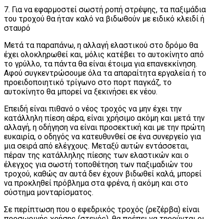
7. Για να εφαρμοστεί σωστή ροπή στρέψης, τα παξιμάδια
του τροχού θα ήταν καλό να βιδωθούν με ειδικό κλειδί ή
σταυρό
Μετά τα παραπάνω, η αλλαγή ελαστικού στο δρόμο θα
έχει ολοκληρωθεί και, μόλις κατέβει το αυτοκίνητο από
το γρύλλο, τα πάντα θα είναι έτοιμα για επανεκκίνηση.
Αφού συγκεντρώσουμε όλα τα απαραίτητα εργαλεία ή το
προειδοποιητικό τρίγωνο στο πορτ παγκάζ, το
αυτοκίνητο θα μπορεί να ξεκινήσει εκ νέου.
Επειδή είναι πιθανό ο νέος τροχός να μην έχει την
κατάλληλη πίεση αέρα, είναι χρήσιμο ακόμη και μετά την
αλλαγή, η οδήγηση να είναι προσεκτική και με την πρώτη
ευκαιρία, ο οδηγός να κατευθυνθεί σε ένα συνεργείο για
μια σειρά από ελέγχους. Μεταξύ αυτών εντάσσεται,
πέραν της κατάλληλης πίεσης των ελαστικών και ο
έλεγχος για σωστή τοποθέτηση των παξιμαδιών του
τροχού, καθώς αν αυτά δεν έχουν βιδωθεί καλά, μπορεί
να προκληθεί πρόβλημα στα φρένα, ή ακόμη και στο
σύστημα μονταρίσματος.
Σε περίπτωση που ο εφεδρικός τροχός (ρεζέρβα) είναι
προσωρινής χρήσης (στενός), θα πρέπει να τηρούνται οι