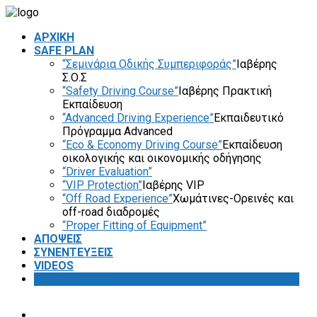
ΑΡΧΙΚΗ
SAFE PLAN
“Σεμινάρια Οδικής Συμπεριφοράς”
Ιαβέρης
Σ.Ο.Σ
“Safety Driving Course”
Ιαβέρης Πρακτική
Εκπαίδευση
“Advanced Driving Experience”
Εκπαιδευτικό
Πρόγραμμα Advanced
“Eco & Economy Driving Course”
Εκπαίδευση
οικολογικής και οικονομικής οδήγησης
“Driver Evaluation”
“VIP Protection”
Ιαβέρης VIP
“Off Road Experience”
Χωμάτινες-Ορεινές και
off-road διαδρομές
“Proper Fitting of Equipment”
ΑΠΟΨΕΙΣ
ΣΥΝΕΝΤΕΥΞΕΙΣ
VIDEOS
SAFETY FIRST