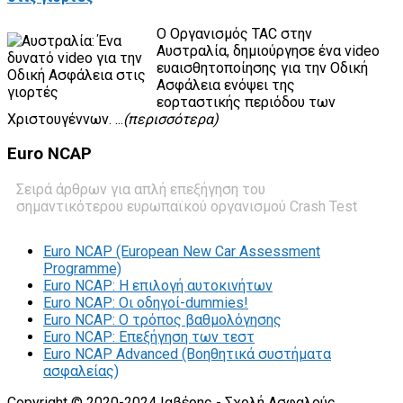
O Οργανισμός TAC στην
Αυστραλία, δημιούργησε ένα video
ευαισθητοποίησης για την Οδική
Ασφάλεια ενόψει της
εορταστικής περιόδου των
Χριστουγέννων. ...
(περισσότερα)
Euro
NCAP
Σειρά άρθρων για απλή επεξήγηση του
σημαντικότερου ευρωπαϊκού οργανισμού Crash Test
Euro NCAP (European New Car Assessment
Programme)
Euro NCAP: Η επιλογή αυτοκινήτων
Euro NCAP: Οι οδηγοί-dummies!
Euro NCAP: O τρόπος βαθμολόγησης
Euro NCAP: Επεξήγηση των τεστ
Euro NCAP Advanced (Βοηθητικά συστήματα
ασφαλείας)
Copyright © 2020-2024 Ιαβέρης - Σχολή Ασφαλούς