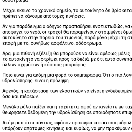
οδόστρωμα.
Μέχρι εκείνο το χρονικό σημείο, το αυτοκίνητο δε βρίσκετα
πρέπει να κάνουμε απότομες κινήσεις.
Αν για παράδειγμα ο οδηγός προσπαθήσει ενστικτωδώς, να σ
αποφύγει το νερό, οι τροχοί θα παραμείνουν στριμμένοι όμ
αυτοκίνητο στην πορεία του τιμονιού, παρά μόνο μέχρι τη σ
επαφή με το, συνήθως ασφάλτινο, οδόστρωμα.
Άρα, μια πιθανή εξέλιξη θα μπορούσε να είναι αμέσως μόλι
το αυτοκίνητο να στρίψει προς τα δεξιά, με ότι αυτό συνε
άλλων οχημάτων ή κάποιας μπαριέρας.
Ποιο είναι για ακόμη μια φορά το συμπέρασμα; Ότι ο πιο λο
υδρολίσθησης, είναι η πρόληψη.
Αφενός, η κατάσταση των ελαστικών να είναι η ενδεδειγμέ
όσο και πιέσεων.
Μεγάλο ρόλο παίζει και η ταχύτητα, αφού αν κινείστε με τα
θεωρήσετε δεδομένη την υδρολίσθηση σε οποιαδήποτε επιφ
Ακόμη και έτσι πάντως, εφόσον προκύψει κατάσταση υδρολί
υπάρξουν απότομες κινήσεις και κυρίως, να μην προκύψουν 