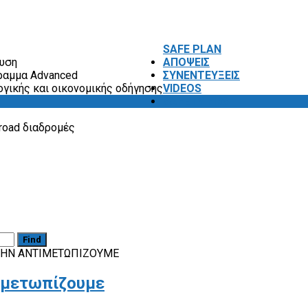
SAFE PLAN
ευση
ΑΠΟΨΕΙΣ
ραμμα Advanced
ΣΥΝΕΝΤΕΥΞΕΙΣ
ογικής και οικονομικής οδήγησης
VIDEOS
SAFETY FIRST
road διαδρομές
Find
Σ ΤΗΝ ΑΝΤΙΜΕΤΩΠΊΖΟΥΜΕ
τιμετωπίζουμε