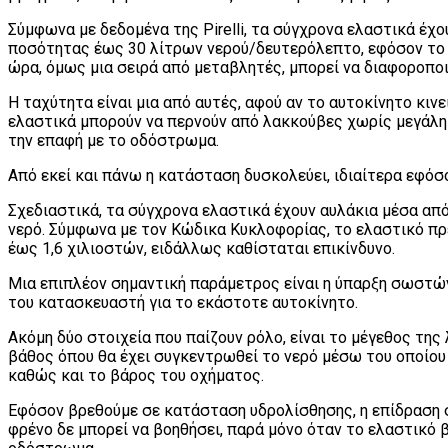
Σύμφωνα με δεδομένα της Pirelli, τα σύγχρονα ελαστικά έχ
ποσότητας έως 30 λίτρων νερού/δευτερόλεπτο, εφόσον το α
ώρα, όμως μια σειρά από μεταβλητές, μπορεί να διαφοροποι
Η ταχύτητα είναι μια από αυτές, αφού αν το αυτοκίνητο κινε
ελαστικά μπορούν να περνούν από λακκούβες χωρίς μεγάλη 
την επαφή με το οδόστρωμα.
Από εκεί και πάνω η κατάσταση δυσκολεύει, ιδιαίτερα εφόσ
Σχεδιαστικά, τα σύγχρονα ελαστικά έχουν αυλάκια μέσα απ
νερό. Σύμφωνα με τον Κώδικα Κυκλοφορίας, το ελαστικό πρ
έως 1,6 χιλιοστών, ειδάλλως καθίσταται επικίνδυνο.
Μια επιπλέον σημαντική παράμετρος είναι η ύπαρξη σωστώ
του κατασκευαστή για το εκάστοτε αυτοκίνητο.
Ακόμη δύο στοιχεία που παίζουν ρόλο, είναι το μέγεθος της
βάθος όπου θα έχει συγκεντρωθεί το νερό μέσω του οποίου
καθώς και το βάρος του οχήματος.
Εφόσον βρεθούμε σε κατάσταση υδρολίσθησης, η επίδραση σ
φρένο δε μπορεί να βοηθήσει, παρά μόνο όταν το ελαστικό 