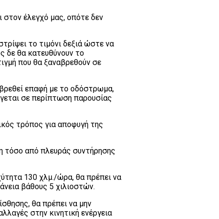
ι στον έλεγχό μας, οπότε δεν
τρίψει το τιμόνι δεξιά ώστε να
ως δε θα κατευθύνουν το
τιγμή που θα ξαναβρεθούν σε
ς βρεθεί επαφή με το οδόστρωμα,
πάγεται σε περίπτωση παρουσίας
γικός τρόπος για αποφυγή της
νη τόσο από πλευράς συντήρησης
χύτητα 130 χλμ./ώρα, θα πρέπει να
άνεια βάθους 5 χιλιοστών.
σθησης, θα πρέπει να μην
αλλαγές στην κινητική ενέργεια