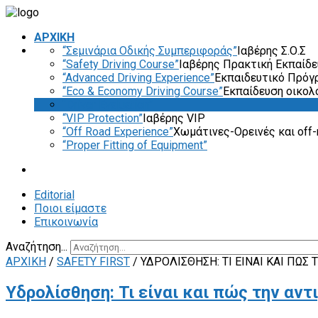
ΑΡΧΙΚΗ
“Σεμινάρια Οδικής Συμπεριφοράς”
Ιαβέρης Σ.Ο.Σ
“Safety Driving Course”
Ιαβέρης Πρακτική Εκπαίδ
“Advanced Driving Experience”
Εκπαιδευτικό Πρόγ
“Eco & Economy Driving Course”
Εκπαίδευση οικολ
“Driver Evaluation”
“VIP Protection”
Ιαβέρης VIP
“Off Road Experience”
Χωμάτινες-Ορεινές και off-
“Proper Fitting of Equipment”
Editorial
Ποιοι είμαστε
Επικοινωνία
Αναζήτηση...
ΑΡΧΙΚΗ
/
SAFETY FIRST
/
ΥΔΡΟΛΊΣΘΗΣΗ: ΤΙ ΕΊΝΑΙ ΚΑΙ ΠΏ
Υδρολίσθηση: Τι είναι και πώς την αν