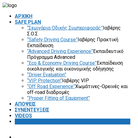
ΑΡΧΙΚΗ
SAFE PLAN
“Σεμινάρια Οδικής Συμπεριφοράς”
Ιαβέρης
Σ.Ο.Σ
“Safety Driving Course”
Ιαβέρης Πρακτική
Εκπαίδευση
“Advanced Driving Experience”
Εκπαιδευτικό
Πρόγραμμα Advanced
“Eco & Economy Driving Course”
Εκπαίδευση
οικολογικής και οικονομικής οδήγησης
“Driver Evaluation”
“VIP Protection”
Ιαβέρης VIP
“Off Road Experience”
Χωμάτινες-Ορεινές και
off-road διαδρομές
“Proper Fitting of Equipment”
ΑΠΟΨΕΙΣ
ΣΥΝΕΝΤΕΥΞΕΙΣ
VIDEOS
SAFETY FIRST