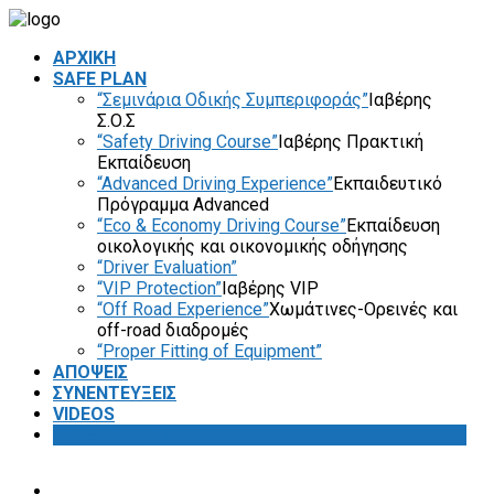
ΑΡΧΙΚΗ
SAFE PLAN
“Σεμινάρια Οδικής Συμπεριφοράς”
Ιαβέρης
Σ.Ο.Σ
“Safety Driving Course”
Ιαβέρης Πρακτική
Εκπαίδευση
“Advanced Driving Experience”
Εκπαιδευτικό
Πρόγραμμα Advanced
“Eco & Economy Driving Course”
Εκπαίδευση
οικολογικής και οικονομικής οδήγησης
“Driver Evaluation”
“VIP Protection”
Ιαβέρης VIP
“Off Road Experience”
Χωμάτινες-Ορεινές και
off-road διαδρομές
“Proper Fitting of Equipment”
ΑΠΟΨΕΙΣ
ΣΥΝΕΝΤΕΥΞΕΙΣ
VIDEOS
SAFETY FIRST