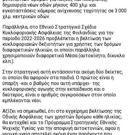
δημιουργία νέων οδών μήκους 400 χλμ. και
εγκαταστάσεις κάμερας ανίχνευσης ταχύτητας σε 3.000
χλμ. κεντρικών οδών.
Παράλληλα, στο Εθνικό Στρατηγικό Σχέδιο
Κυκλοφοριακής Ασφάλειας της Φινλανδίας για την
περίοδο 2022-2026 προβλέπεται η βελτίωση των
κυκλοφοριακών δεξιοτήτων για χρήστες των δρόμων
διαφορετικών ηλικιών, οι οποίοι παράλληλα
χρησιμοποιούν διαφορετικά Μέσα (αυτοκίνητο, δίκυκλο
κλπ.).
Στην στρατηγική αυτή εντάσσονται ακόμη δύο δείκτες,
οι οποίοι θα αφορούν στα παιδιά. Ο πρώτος είναι η
ύπαρξη -και ο βαθμός που αυτή υπάρχει- της
κυκλοφοριακής αγωγής στην εκπαίδευση και ο
δεύτερος, είναι ο αριθμός συγκρούσεων στον οποίο
εμπλέκονται νέοι.
Αξίζει να σημειωθεί, ότι στο εγχείρημα βελτίωσης της
Οδικής Ασφάλειας των χρηστών δρόμου κάθε ηλικίας,
θα ενταχθεί και το Πρόγραμμα Στρατηγικής Εθνικής
Ψυχικής Υγείας για την αποφυγή αυτοκτονιών, αφού η
ψυχική υγεία αποτελεί ακόμη έναν παράγοντα που