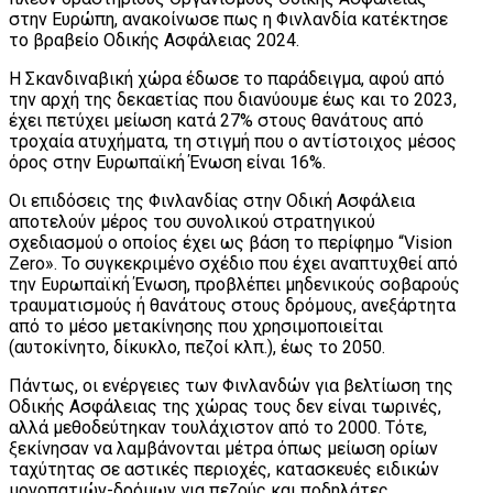
στην Ευρώπη, ανακοίνωσε πως η Φινλανδία κατέκτησε
το βραβείο Οδικής Ασφάλειας 2024.
Η Σκανδιναβική χώρα έδωσε το παράδειγμα, αφού από
την αρχή της δεκαετίας που διανύουμε έως και το 2023,
έχει πετύχει μείωση κατά 27% στους θανάτους από
τροχαία ατυχήματα, τη στιγμή που ο αντίστοιχος μέσος
όρος στην Ευρωπαϊκή Ένωση είναι 16%.
Οι επιδόσεις της Φινλανδίας στην Οδική Ασφάλεια
αποτελούν μέρος του συνολικού στρατηγικού
σχεδιασμού ο οποίος έχει ως βάση το περίφημο “Vision
Zero». Το συγκεκριμένο σχέδιο που έχει αναπτυχθεί από
την Ευρωπαϊκή Ένωση, προβλέπει μηδενικούς σοβαρούς
τραυματισμούς ή θανάτους στους δρόμους, ανεξάρτητα
από το μέσο μετακίνησης που χρησιμοποιείται
(αυτοκίνητο, δίκυκλο, πεζοί κλπ.), έως το 2050.
Πάντως, οι ενέργειες των Φινλανδών για βελτίωση της
Οδικής Ασφάλειας της χώρας τους δεν είναι τωρινές,
αλλά μεθοδεύτηκαν τουλάχιστον από το 2000. Τότε,
ξεκίνησαν να λαμβάνονται μέτρα όπως μείωση ορίων
ταχύτητας σε αστικές περιοχές, κατασκευές ειδικών
μονοπατιών-δρόμων για πεζούς και ποδηλάτες,