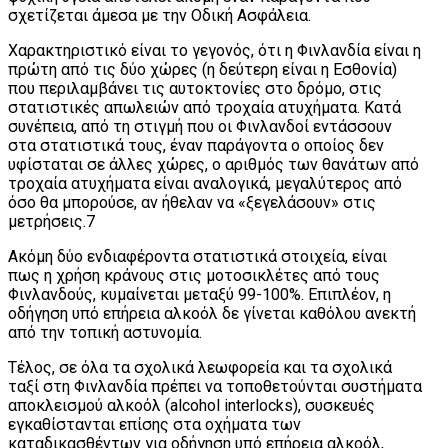
σχετίζεται άμεσα με την Οδική Ασφάλεια.
Χαρακτηριστικό είναι το γεγονός, ότι η Φινλανδία είναι η
πρώτη από τις δύο χώρες (η δεύτερη είναι η Εσθονία)
που περιλαμβάνει τις αυτοκτονίες στο δρόμο, στις
στατιστικές απωλειών από τροχαία ατυχήματα. Κατά
συνέπεια, από τη στιγμή που οι Φινλανδοί εντάσσουν
στα στατιστικά τους, έναν παράγοντα ο οποίος δεν
υφίσταται σε άλλες χώρες, ο αριθμός των θανάτων από
τροχαία ατυχήματα είναι αναλογικά, μεγαλύτερος από
όσο θα μπορούσε, αν ήθελαν να «ξεγελάσουν» στις
μετρήσεις.7
Ακόμη δύο ενδιαφέροντα στατιστικά στοιχεία, είναι
πως η χρήση κράνους στις μοτοσικλέτες από τους
Φινλανδούς, κυμαίνεται μεταξύ 99-100%. Επιπλέον, η
οδήγηση υπό επήρεια αλκοόλ δε γίνεται καθόλου ανεκτή
από την τοπική αστυνομία.
Τέλος, σε όλα τα σχολικά λεωφορεία και τα σχολικά
ταξί στη Φινλανδία πρέπει να τοποθετούνται συστήματα
αποκλεισμού αλκοόλ (alcohol interlocks), συσκευές
εγκαθίστανται επίσης στα οχήματα των
καταδικασθέντων για οδήγηση υπό επήρεια αλκοόλ,