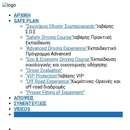
ΑΡΧΙΚΗ
SAFE PLAN
“Σεμινάρια Οδικής Συμπεριφοράς”
Ιαβέρης
Σ.Ο.Σ
“Safety Driving Course”
Ιαβέρης Πρακτική
Εκπαίδευση
“Advanced Driving Experience”
Εκπαιδευτικό
Πρόγραμμα Advanced
“Eco & Economy Driving Course”
Εκπαίδευση
οικολογικής και οικονομικής οδήγησης
“Driver Evaluation”
“VIP Protection”
Ιαβέρης VIP
“Off Road Experience”
Χωμάτινες-Ορεινές και
off-road διαδρομές
“Proper Fitting of Equipment”
ΑΠΟΨΕΙΣ
ΣΥΝΕΝΤΕΥΞΕΙΣ
VIDEOS
SAFETY FIRST