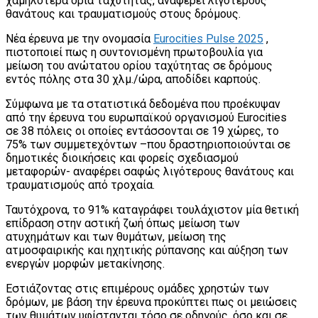
χαμηλότερα όρια ταχύτητας, αναφέρει λιγότερους
θανάτους και τραυματισμούς στους δρόμους.
Νέα έρευνα με την ονομασία
Eurocities Pulse 2025
,
πιστοποιεί πως η συντονισμένη πρωτοβουλία για
μείωση του ανώτατου ορίου ταχύτητας σε δρόμους
εντός πόλης στα 30 χλμ./ώρα, αποδίδει καρπούς.
Σύμφωνα με τα στατιστικά δεδομένα που προέκυψαν
από την έρευνα του ευρωπαϊκού οργανισμού Eurocities
σε 38 πόλεις οι οποίες εντάσσονται σε 19 χώρες, το
75% των συμμετεχόντων –που δραστηριοποιούνται σε
δημοτικές διοικήσεις και φορείς σχεδιασμού
μεταφορών- αναφέρει σαφώς λιγότερους θανάτους και
τραυματισμούς από τροχαία.
Ταυτόχρονα, το 91% καταγράφει τουλάχιστον μία θετική
επίδραση στην αστική ζωή όπως μείωση των
ατυχημάτων και των θυμάτων, μείωση της
ατμοσφαιρικής και ηχητικής ρύπανσης και αύξηση των
ενεργών μορφών μετακίνησης.
Εστιάζοντας στις επιμέρους ομάδες χρηστών των
δρόμων, με βάση την έρευνα προκύπτει πως οι μειώσεις
των θυμάτων υφίστανται τόσο σε οδηγούς, όσο και σε