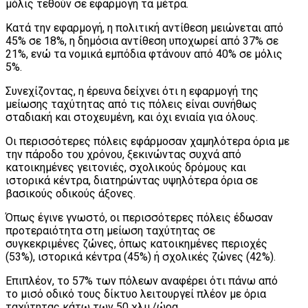
μόλις τεθούν σε εφαρμογή τα μέτρα.
Κατά την εφαρμογή, η πολιτική αντίθεση μειώνεται από
45% σε 18%, η δημόσια αντίθεση υποχωρεί από 37% σε
21%, ενώ τα νομικά εμπόδια φτάνουν από 40% σε μόλις
5%.
Συνεχίζοντας, η έρευνα δείχνει ότι η εφαρμογή της
μείωσης ταχύτητας από τις πόλεις είναι συνήθως
σταδιακή και στοχευμένη, και όχι ενιαία για όλους.
Οι περισσότερες πόλεις εφάρμοσαν χαμηλότερα όρια με
την πάροδο του χρόνου, ξεκινώντας συχνά από
κατοικημένες γειτονιές, σχολικούς δρόμους και
ιστορικά κέντρα, διατηρώντας υψηλότερα όρια σε
βασικούς οδικούς άξονες.
Όπως έγινε γνωστό, οι περισσότερες πόλεις έδωσαν
προτεραιότητα στη μείωση ταχύτητας σε
συγκεκριμένες ζώνες, όπως κατοικημένες περιοχές
(53%), ιστορικά κέντρα (45%) ή σχολικές ζώνες (42%).
Επιπλέον, το 57% των πόλεων αναφέρει ότι πάνω από
το μισό οδικό τους δίκτυο λειτουργεί πλέον με όρια
ταχύτητας κάτω των 50 χλμ./ώρα.