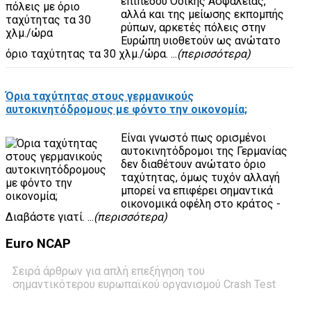
επιπέδου Οδικής Ασφάλειας,
αλλά και της μείωσης εκπομπής
ρύπων, αρκετές πόλεις στην
Ευρώπη υιοθετούν ως ανώτατο
όριο ταχύτητας τα 30 χλμ./ώρα. ...
(περισσότερα)
Όρια ταχύτητας στους γερμανικούς
αυτοκινητόδρομους με φόντο την οικονομία;
Είναι γνωστό πως ορισμένοι
αυτοκινητόδρομοι της Γερμανίας
δεν διαθέτουν ανώτατο όριο
ταχύτητας, όμως τυχόν αλλαγή
μπορεί να επιφέρει σημαντικά
οικονομικά οφέλη στο κράτος -
Διαβάστε γιατί. ...
(περισσότερα)
Euro
NCAP
Σειρά άρθρων για απλή επεξήγηση του
σημαντικότερου ευρωπαϊκού οργανισμού Crash Test