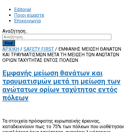
Editorial
Ποιοι είμαστε
Επικοινωνία
Αναζήτηση...
Find
ΑΡΧΙΚΗ
/
SAFETY FIRST
/
ΕΜΦΑΝΉΣ ΜΕΊΩΣΗ ΘΑΝΆΤΩΝ
ΚΑΙ ΤΡΑΥΜΑΤΙΣΜΏΝ ΜΕΤΆ ΤΗ ΜΕΊΩΣΗ ΤΩΝ ΑΝΏΤΑΤΩΝ
ΟΡΊΩΝ ΤΑΧΎΤΗΤΑΣ ΕΝΤΌΣ ΠΌΛΕΩΝ
Εμφανής μείωση θανάτων και
τραυματισμών μετά τη μείωση των
ανώτατων ορίων ταχύτητας εντός
πόλεων
Τα στοιχεία πρόσφατης ευρωπαϊκής έρευνας,
καταδεικνύουν πως το 75% των πόλεων που υιοθέτησαν