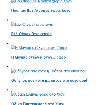
Πού πας βρε Α-νόητε χωρίς λόγο
Ελλ-Οίνων Γενοκτονία
H Μαγκιά στέλνει στον... Τάφο
Οδήγησε σαν κότα ή... κάτσε στα αυγά σου!
Οδική Συμπεριφορά στο Χιόνι