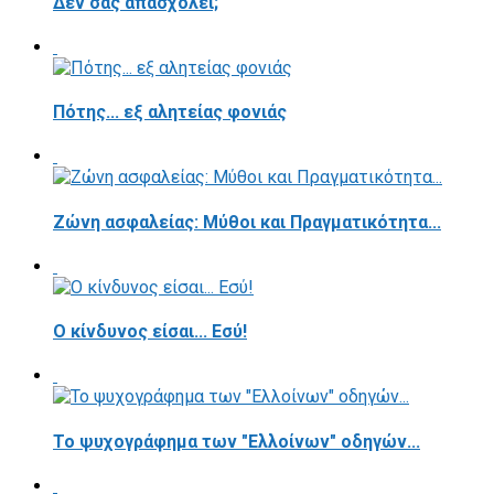
Δεν σας απασχολεί;
Πότης... εξ αλητείας φονιάς
Ζώνη ασφαλείας: Μύθοι και Πραγματικότητα...
Ο κίνδυνος είσαι... Εσύ!
Το ψυχογράφημα των "Ελλοίνων" οδηγών...