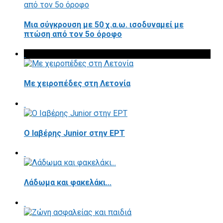
Μια σύγκρουση με 50 χ.α.ω. ισοδυναμεί με
πτώση από τον 5ο όροφο
Με χειροπέδες στη Λετονία
Ο Ιαβέρης Junior στην ΕΡΤ
Λάδωμα και φακελάκι...