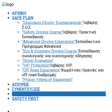
ΑΡΧΙΚΗ
SAFE PLAN
“Σεμινάρια Οδικής Συμπεριφοράς”
Ιαβέρης
Σ.Ο.Σ
“Safety Driving Course”
Ιαβέρης Πρακτική
Εκπαίδευση
“Advanced Driving Experience”
Εκπαιδευτικό
Πρόγραμμα Advanced
“Eco & Economy Driving Course”
Εκπαίδευση
οικολογικής και οικονομικής οδήγησης
“Driver Evaluation”
“VIP Protection”
Ιαβέρης VIP
“Off Road Experience”
Χωμάτινες-Ορεινές και
off-road διαδρομές
“Proper Fitting of Equipment”
ΑΠΟΨΕΙΣ
ΣΥΝΕΝΤΕΥΞΕΙΣ
VIDEOS
SAFETY FIRST