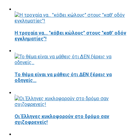
Η τροχαία να... "κόβει κώλους" στους "καθ' οδόν
εγκληματίες"!
Το θέμα είναι να μάθεις ότι ΔΕΝ ξέρεις να
οδηγείς...
Οι Έλληνες κυκλοφορούν στο δρόμο σαν
σχιζοφρενείς!