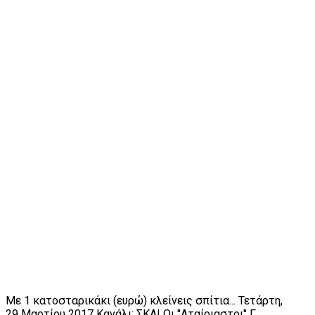
Με 1 κατοσταρικάκι (ευρώ) κλείνεις σπίτια... Τετάρτη,
29 Μαρτίου 2017 Κανάλι: ΣΚΑΙ Οι "Αταίριαστοι" Γ.