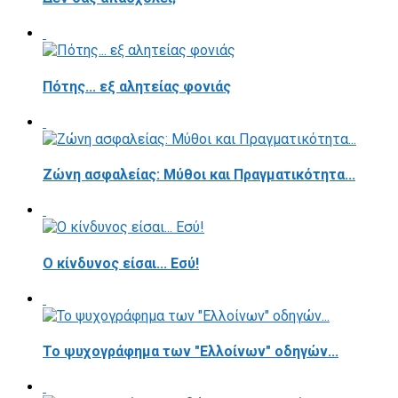
Πότης... εξ αλητείας φονιάς
Ζώνη ασφαλείας: Μύθοι και Πραγματικότητα...
Ο κίνδυνος είσαι... Εσύ!
Το ψυχογράφημα των "Ελλοίνων" οδηγών...