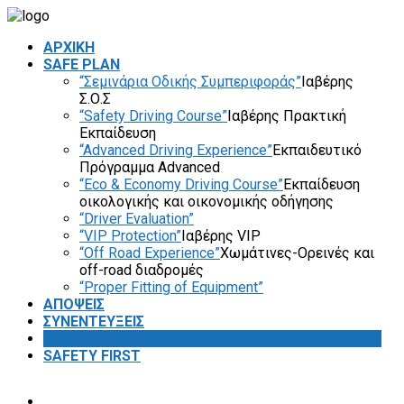
ΑΡΧΙΚΗ
SAFE PLAN
“Σεμινάρια Οδικής Συμπεριφοράς”
Ιαβέρης
Σ.Ο.Σ
“Safety Driving Course”
Ιαβέρης Πρακτική
Εκπαίδευση
“Advanced Driving Experience”
Εκπαιδευτικό
Πρόγραμμα Advanced
“Eco & Economy Driving Course”
Εκπαίδευση
οικολογικής και οικονομικής οδήγησης
“Driver Evaluation”
“VIP Protection”
Ιαβέρης VIP
“Off Road Experience”
Χωμάτινες-Ορεινές και
off-road διαδρομές
“Proper Fitting of Equipment”
ΑΠΟΨΕΙΣ
ΣΥΝΕΝΤΕΥΞΕΙΣ
VIDEOS
SAFETY FIRST