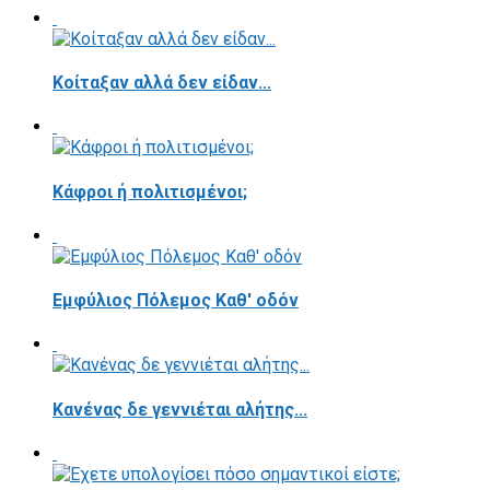
Κοίταξαν αλλά δεν είδαν...
Κάφροι ή πολιτισμένοι;
Εμφύλιος Πόλεμος Καθ' οδόν
Κανένας δε γεννιέται αλήτης...