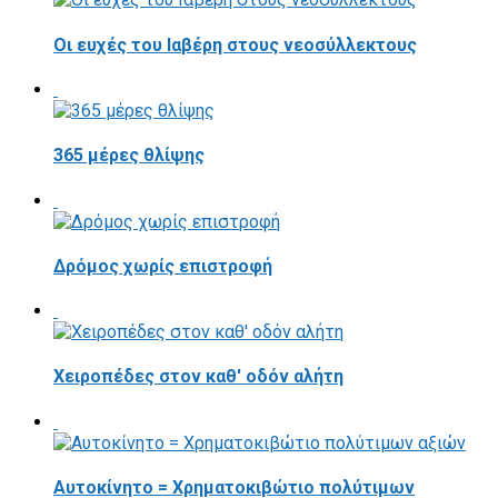
Οι ευχές του Ιαβέρη στους νεοσύλλεκτους
365 μέρες θλίψης
Δρόμος χωρίς επιστροφή
Χειροπέδες στον καθ' οδόν αλήτη
Αυτοκίνητο = Χρηματοκιβώτιο πολύτιμων