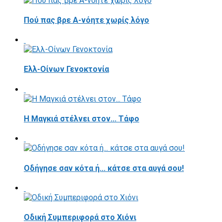
Πού πας βρε Α-νόητε χωρίς λόγο
Ελλ-Οίνων Γενοκτονία
H Μαγκιά στέλνει στον... Τάφο
Οδήγησε σαν κότα ή... κάτσε στα αυγά σου!
Οδική Συμπεριφορά στο Χιόνι