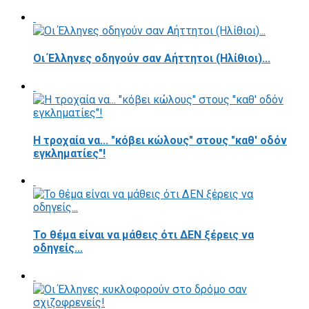
Οι Έλληνες οδηγούν σαν Αήττητοι (Ηλίθιοι)...
Η τροχαία να... "κόβει κώλους" στους "καθ' οδόν
εγκληματίες"!
Το θέμα είναι να μάθεις ότι ΔΕΝ ξέρεις να
οδηγείς...