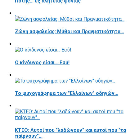
Πότης... εξ αλητείας φονιάς
Ζώνη ασφαλείας: Μύθοι και Πραγματικότητα...
Ο κίνδυνος είσαι... Εσύ!
Το ψυχογράφημα των "Ελλοίνων" οδηγών...
ΚΤΕΟ: Αυτοί που "λαδώνουν" και αυτοί που "τα
παίρνουν"...