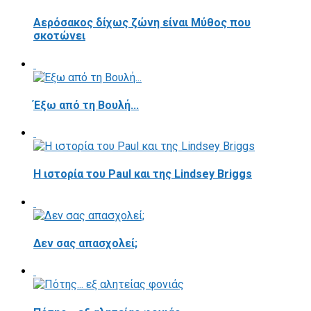
Αερόσακος δίχως ζώνη είναι Μύθος που
σκοτώνει
Έξω από τη Βουλή...
Η ιστορία του Paul και της Lindsey Briggs
Δεν σας απασχολεί;