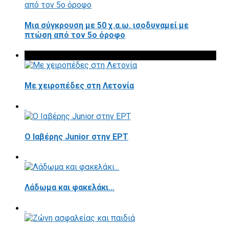
Μια σύγκρουση με 50 χ.α.ω. ισοδυναμεί με
πτώση από τον 5ο όροφο
Με χειροπέδες στη Λετονία
Ο Ιαβέρης Junior στην ΕΡΤ
Λάδωμα και φακελάκι...