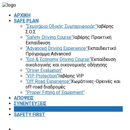
ΑΡΧΙΚΗ
SAFE PLAN
“Σεμινάρια Οδικής Συμπεριφοράς”
Ιαβέρης
Σ.Ο.Σ
“Safety Driving Course”
Ιαβέρης Πρακτική
Εκπαίδευση
“Advanced Driving Experience”
Εκπαιδευτικό
Πρόγραμμα Advanced
“Eco & Economy Driving Course”
Εκπαίδευση
οικολογικής και οικονομικής οδήγησης
“Driver Evaluation”
“VIP Protection”
Ιαβέρης VIP
“Off Road Experience”
Χωμάτινες-Ορεινές και
off-road διαδρομές
“Proper Fitting of Equipment”
ΑΠΟΨΕΙΣ
ΣΥΝΕΝΤΕΥΞΕΙΣ
VIDEOS
SAFETY FIRST