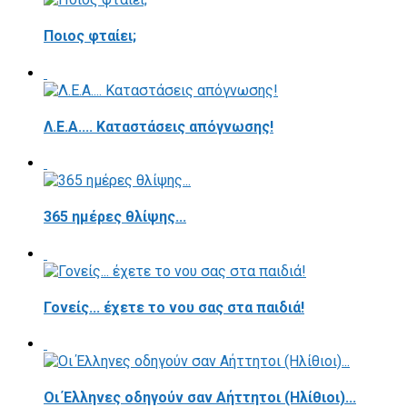
Ποιος φταίει;
Λ.Ε.Α.... Καταστάσεις απόγνωσης!
365 ημέρες θλίψης...
Γονείς... έχετε το νου σας στα παιδιά!
Οι Έλληνες οδηγούν σαν Αήττητοι (Ηλίθιοι)...