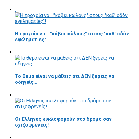
Η τροχαία να... "κόβει κώλους" στους "καθ' οδόν
εγκληματίες"!
Το θέμα είναι να μάθεις ότι ΔΕΝ ξέρεις να
οδηγείς...
Οι Έλληνες κυκλοφορούν στο δρόμο σαν
σχιζοφρενείς!