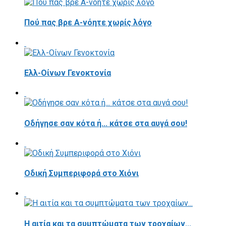
Πού πας βρε Α-νόητε χωρίς λόγο
Ελλ-Οίνων Γενοκτονία
Οδήγησε σαν κότα ή... κάτσε στα αυγά σου!
Οδική Συμπεριφορά στο Χιόνι
Η αιτία και τα συμπτώματα των τροχαίων...