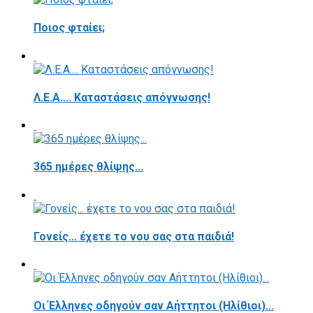
Ποιος φταίει;
Λ.Ε.Α.... Καταστάσεις απόγνωσης!
365 ημέρες θλίψης...
Γονείς... έχετε το νου σας στα παιδιά!
Οι Έλληνες οδηγούν σαν Αήττητοι (Ηλίθιοι)...