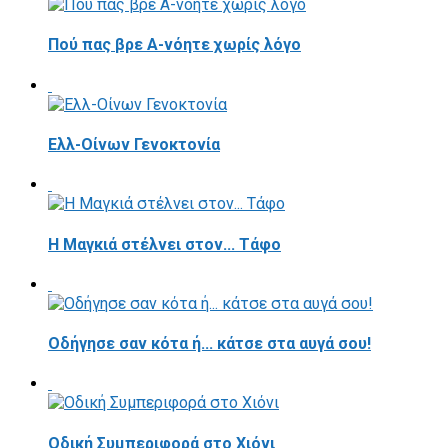
Πού πας βρε Α-νόητε χωρίς λόγο
Ελλ-Οίνων Γενοκτονία
H Μαγκιά στέλνει στον... Τάφο
Οδήγησε σαν κότα ή... κάτσε στα αυγά σου!
Οδική Συμπεριφορά στο Χιόνι