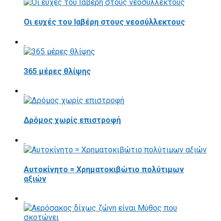
Οι ευχές του Ιαβέρη στους νεοσύλλεκτους
365 μέρες θλίψης
Δρόμος χωρίς επιστροφή
Αυτοκίνητο = Χρηματοκιβώτιο πολύτιμων
αξιών