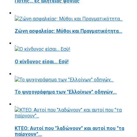
Πότης... εξ αλητείας φονιάς
Ζώνη ασφαλείας: Μύθοι και Πραγματικότητα...
Ο κίνδυνος είσαι... Εσύ!
Το ψυχογράφημα των "Ελλοίνων" οδηγών...
ΚΤΕΟ: Αυτοί που "λαδώνουν" και αυτοί που "τα
παίρνουν"...