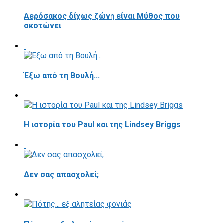
Αερόσακος δίχως ζώνη είναι Μύθος που
σκοτώνει
Έξω από τη Βουλή...
Η ιστορία του Paul και της Lindsey Briggs
Δεν σας απασχολεί;