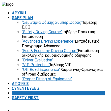
ΑΡΧΙΚΗ
SAFE PLAN
“Σεμινάρια Οδικής Συμπεριφοράς”
Ιαβέρης
Σ.Ο.Σ
“Safety Driving Course”
Ιαβέρης Πρακτική
Εκπαίδευση
“Advanced Driving Experience”
Εκπαιδευτικό
Πρόγραμμα Advanced
“Eco & Economy Driving Course”
Εκπαίδευση
οικολογικής και οικονομικής οδήγησης
“Driver Evaluation”
“VIP Protection”
Ιαβέρης VIP
“Off Road Experience”
Χωμάτινες-Ορεινές και
off-road διαδρομές
“Proper Fitting of Equipment”
ΑΠΟΨΕΙΣ
ΣΥΝΕΝΤΕΥΞΕΙΣ
VIDEOS
SAFETY FIRST