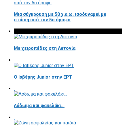
Μια σύγκρουση με 50 χ.α.ω. ισοδυναμεί με
πτώση από τον 5ο όροφο
Με χειροπέδες στη Λετονία
Ο Ιαβέρης Junior στην ΕΡΤ
Λάδωμα και φακελάκι...