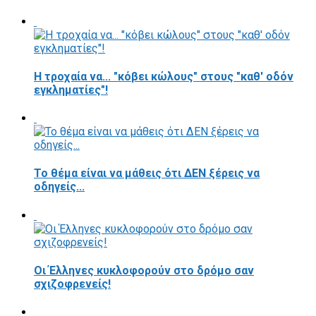
Η τροχαία να... "κόβει κώλους" στους "καθ' οδόν
εγκληματίες"!
Το θέμα είναι να μάθεις ότι ΔΕΝ ξέρεις να
οδηγείς...
Οι Έλληνες κυκλοφορούν στο δρόμο σαν
σχιζοφρενείς!