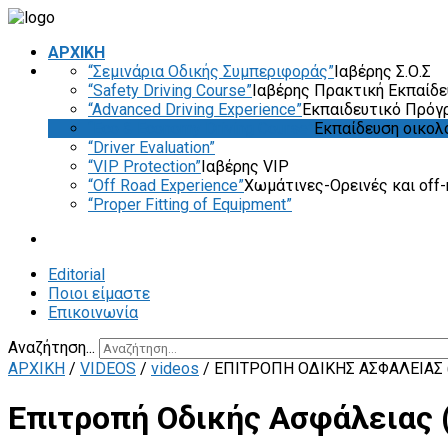
ΑΡΧΙΚΗ
“Σεμινάρια Οδικής Συμπεριφοράς”
Ιαβέρης Σ.Ο.Σ
“Safety Driving Course”
Ιαβέρης Πρακτική Εκπαίδ
“Advanced Driving Experience”
Εκπαιδευτικό Πρόγ
“Eco & Economy Driving Course”
Εκπαίδευση οικολ
“Driver Evaluation”
“VIP Protection”
Ιαβέρης VIP
“Off Road Experience”
Χωμάτινες-Ορεινές και off-
“Proper Fitting of Equipment”
Editorial
Ποιοι είμαστε
Επικοινωνία
Αναζήτηση...
ΑΡΧΙΚΗ
/
VIDEOS
/
videos
/
ΕΠΙΤΡΟΠΉ ΟΔΙΚΉΣ ΑΣΦΆΛΕΙΑΣ (
Επιτροπή Οδικής Ασφάλειας (