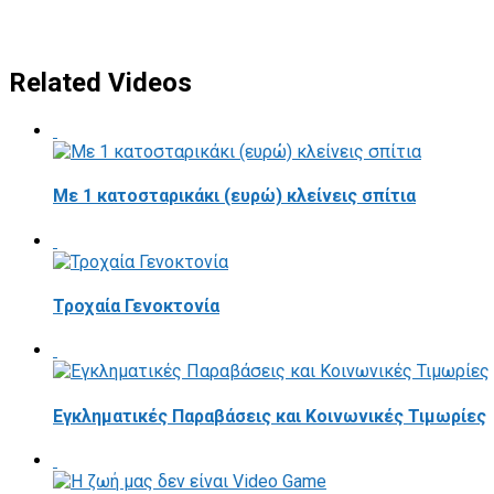
Related Videos
Με 1 κατοσταρικάκι (ευρώ) κλείνεις σπίτια
Τροχαία Γενοκτονία
Εγκληματικές Παραβάσεις και Κοινωνικές Τιμωρίες