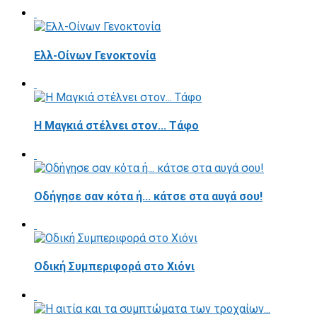
Ελλ-Οίνων Γενοκτονία
H Μαγκιά στέλνει στον... Τάφο
Οδήγησε σαν κότα ή... κάτσε στα αυγά σου!
Οδική Συμπεριφορά στο Χιόνι