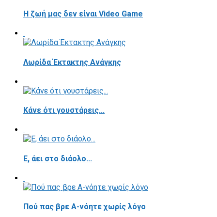
Η ζωή μας δεν είναι Video Game
Λωρίδα Έκτακτης Ανάγκης
Κάνε ότι γουστάρεις...
E, άει στο διάολο...
Πού πας βρε Α-νόητε χωρίς λόγο