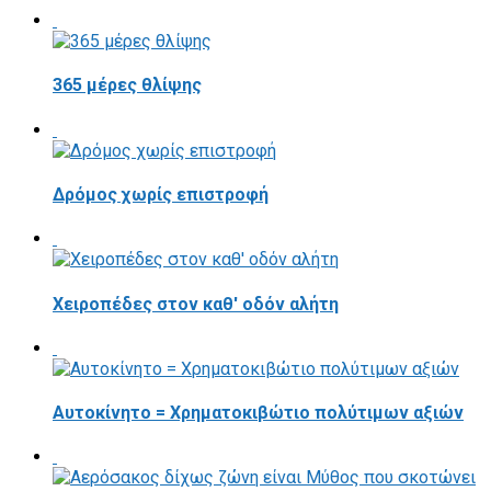
365 μέρες θλίψης
Δρόμος χωρίς επιστροφή
Χειροπέδες στον καθ' οδόν αλήτη
Αυτοκίνητο = Χρηματοκιβώτιο πολύτιμων αξιών