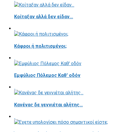
Κοίταξαν αλλά δεν είδαν...
Κάφροι ή πολιτισμένοι;
Εμφύλιος Πόλεμος Καθ' οδόν
Κανένας δε γεννιέται αλήτης...