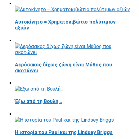
Αυτοκίνητο = Χρηματοκιβώτιο πολύτιμων
αξιών
Αερόσακος δίχως ζώνη είναι Μύθος που
σκοτώνει
Έξω από τη Βουλή...
Η ιστορία του Paul και της Lindsey Briggs