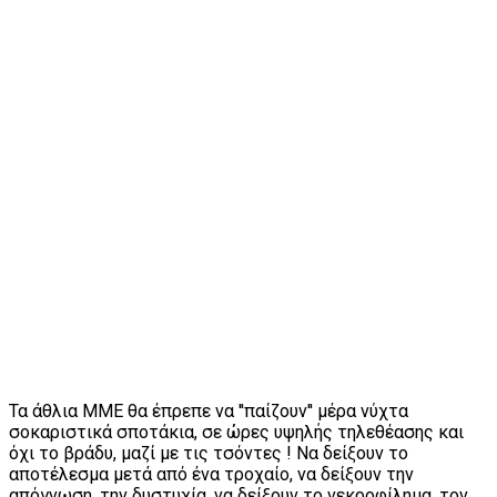
Τα άθλια ΜΜΕ θα έπρεπε να ''παίζουν'' μέρα νύχτα
σοκαριστικά σποτάκια, σε ώρες υψηλής τηλεθέασης και
όχι το βράδυ, μαζί με τις τσόντες ! Να δείξουν το
αποτέλεσμα μετά από ένα τροχαίο, να δείξουν την
απόγνωση, την δυστυχία, να δείξουν το νεκροφίλημα, τον