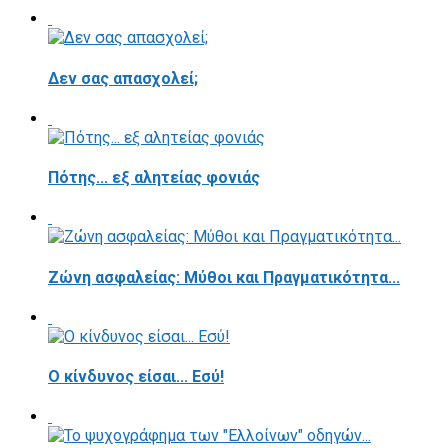
Δεν σας απασχολεί;
Πότης... εξ αλητείας φονιάς
Ζώνη ασφαλείας: Μύθοι και Πραγματικότητα...
Ο κίνδυνος είσαι... Εσύ!