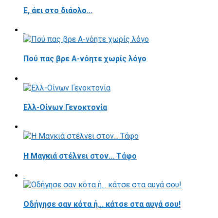
E, άει στο διάολο...
Πού πας βρε Α-νόητε χωρίς λόγο
Ελλ-Οίνων Γενοκτονία
H Μαγκιά στέλνει στον... Τάφο
Οδήγησε σαν κότα ή... κάτσε στα αυγά σου!