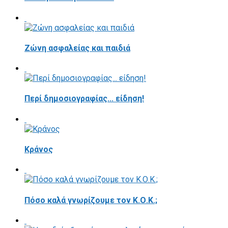
Ζώνη ασφαλείας και παιδιά
Περί δημοσιογραφίας... είδηση!
Κράνος
Πόσο καλά γνωρίζουμε τον Κ.Ο.Κ.;