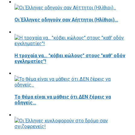
Οι Έλληνες οδηγούν σαν Αήττητοι (Ηλίθιοι)...
Η τροχαία να... "κόβει κώλους" στους "καθ' οδόν
εγκληματίες"!
Το θέμα είναι να μάθεις ότι ΔΕΝ ξέρεις να
οδηγείς...