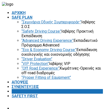
ΑΡΧΙΚΗ
SAFE PLAN
“Σεμινάρια Οδικής Συμπεριφοράς”
Ιαβέρης
Σ.Ο.Σ
“Safety Driving Course”
Ιαβέρης Πρακτική
Εκπαίδευση
“Advanced Driving Experience”
Εκπαιδευτικό
Πρόγραμμα Advanced
“Eco & Economy Driving Course”
Εκπαίδευση
οικολογικής και οικονομικής οδήγησης
“Driver Evaluation”
“VIP Protection”
Ιαβέρης VIP
“Off Road Experience”
Χωμάτινες-Ορεινές και
off-road διαδρομές
“Proper Fitting of Equipment”
ΑΠΟΨΕΙΣ
ΣΥΝΕΝΤΕΥΞΕΙΣ
VIDEOS
SAFETY FIRST