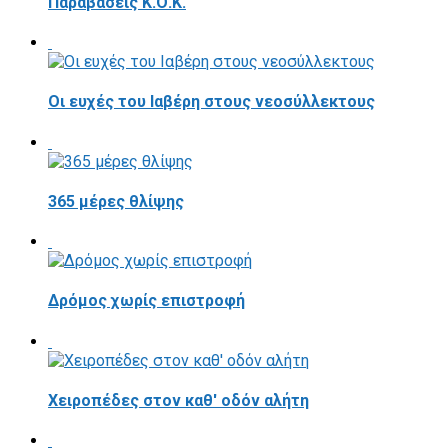
Παραβάσεις Κ.Ο.Κ.
Οι ευχές του Ιαβέρη στους νεοσύλλεκτους
365 μέρες θλίψης
Δρόμος χωρίς επιστροφή
Χειροπέδες στον καθ' οδόν αλήτη