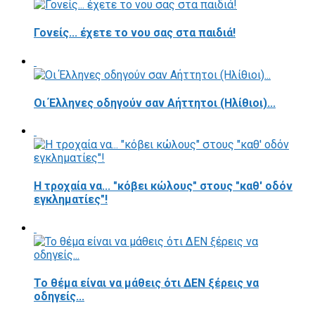
Γονείς... έχετε το νου σας στα παιδιά!
Οι Έλληνες οδηγούν σαν Αήττητοι (Ηλίθιοι)...
Η τροχαία να... "κόβει κώλους" στους "καθ' οδόν
εγκληματίες"!
Το θέμα είναι να μάθεις ότι ΔΕΝ ξέρεις να
οδηγείς...