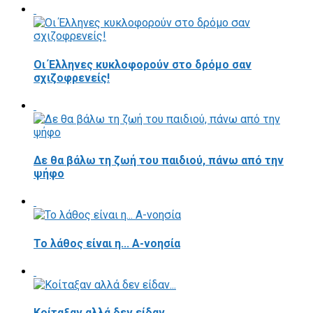
Οι Έλληνες κυκλοφορούν στο δρόμο σαν
σχιζοφρενείς!
Δε θα βάλω τη ζωή του παιδιού, πάνω από την
ψήφο
Το λάθος είναι η... Α-νοησία
Κοίταξαν αλλά δεν είδαν...