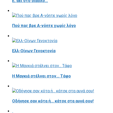
E, άει στο διάολο...
Πού πας βρε Α-νόητε χωρίς λόγο
Ελλ-Οίνων Γενοκτονία
H Μαγκιά στέλνει στον... Τάφο
Οδήγησε σαν κότα ή... κάτσε στα αυγά σου!