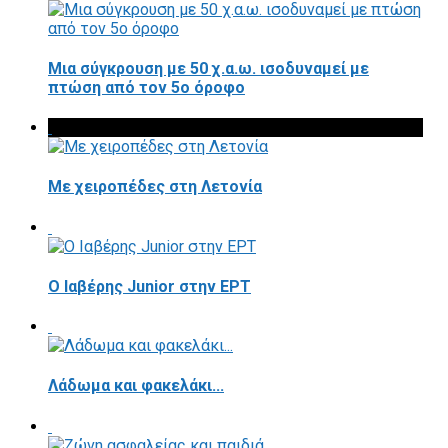
Μια σύγκρουση με 50 χ.α.ω. ισοδυναμεί με
πτώση από τον 5ο όροφο
Με χειροπέδες στη Λετονία
Ο Ιαβέρης Junior στην ΕΡΤ
Λάδωμα και φακελάκι...