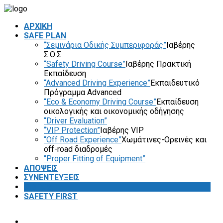
ΑΡΧΙΚΗ
SAFE PLAN
“Σεμινάρια Οδικής Συμπεριφοράς”
Ιαβέρης
Σ.Ο.Σ
“Safety Driving Course”
Ιαβέρης Πρακτική
Εκπαίδευση
“Advanced Driving Experience”
Εκπαιδευτικό
Πρόγραμμα Advanced
“Eco & Economy Driving Course”
Εκπαίδευση
οικολογικής και οικονομικής οδήγησης
“Driver Evaluation”
“VIP Protection”
Ιαβέρης VIP
“Off Road Experience”
Χωμάτινες-Ορεινές και
off-road διαδρομές
“Proper Fitting of Equipment”
ΑΠΟΨΕΙΣ
ΣΥΝΕΝΤΕΥΞΕΙΣ
VIDEOS
SAFETY FIRST