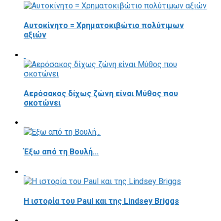
Αυτοκίνητο = Χρηματοκιβώτιο πολύτιμων
αξιών
Αερόσακος δίχως ζώνη είναι Μύθος που
σκοτώνει
Έξω από τη Βουλή...
Η ιστορία του Paul και της Lindsey Briggs