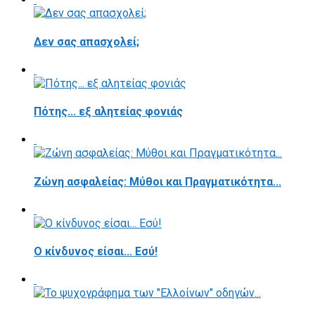
Δεν σας απασχολεί;
Πότης... εξ αλητείας φονιάς
Ζώνη ασφαλείας: Μύθοι και Πραγματικότητα...
Ο κίνδυνος είσαι... Εσύ!