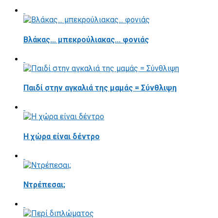
Βλάκας... μπεκρούλιακας... φονιάς
Παιδί στην αγκαλιά της μαμάς = Σύνθλιψη
Η χώρα είναι δέντρο
Ντρέπεσαι;