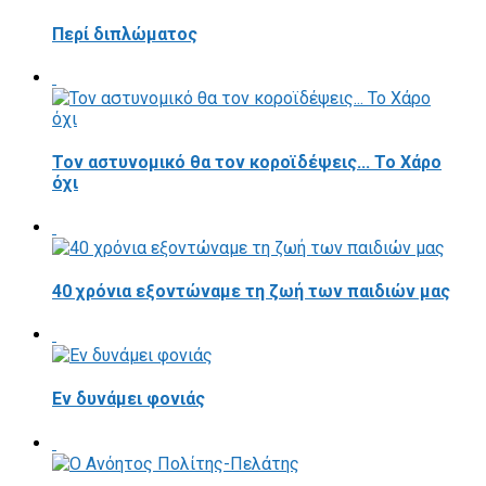
Περί διπλώματος
Τον αστυνομικό θα τον κοροϊδέψεις... Το Χάρο
όχι
40 χρόνια εξοντώναμε τη ζωή των παιδιών μας
Εν δυνάμει φονιάς