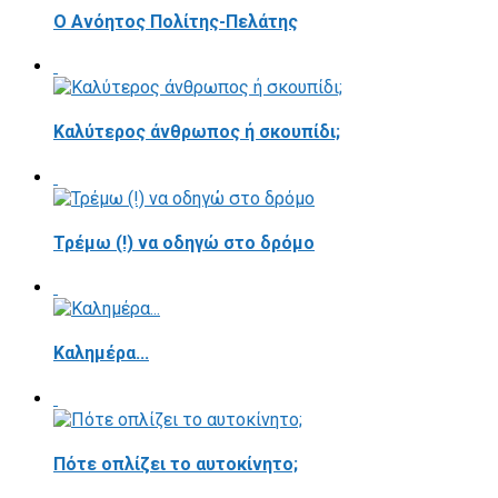
Ο Ανόητος Πολίτης-Πελάτης
Καλύτερος άνθρωπος ή σκουπίδι;
Τρέμω (!) να οδηγώ στο δρόμο
Καλημέρα...
Πότε οπλίζει το αυτοκίνητο;