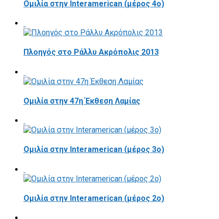
Ομιλία στην Interamerican (μέρος 4ο)
Πλοηγός στο Ράλλυ Ακρόπολις 2013
Ομιλία στην 47η Έκθεση Λαμίας
Ομιλία στην Interamerican (μέρος 3ο)
Ομιλία στην Interamerican (μέρος 2ο)