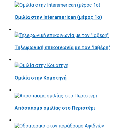
Ομιλία στην Interamerican (μέρος 1ο)
Τηλεφωνική επικοινωνία με τον "Ιαβέρη"
Ομιλία στην Κομοτηνή
Απόσπασμα ομιλίας στο Περιστέρι