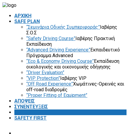
ΑΡΧΙΚΗ
SAFE PLAN
“Σεμινάρια Οδικής Συμπεριφοράς”
Ιαβέρης
Σ.Ο.Σ
“Safety Driving Course”
Ιαβέρης Πρακτική
Εκπαίδευση
“Advanced Driving Experience”
Εκπαιδευτικό
Πρόγραμμα Advanced
“Eco & Economy Driving Course”
Εκπαίδευση
οικολογικής και οικονομικής οδήγησης
“Driver Evaluation”
“VIP Protection”
Ιαβέρης VIP
“Off Road Experience”
Χωμάτινες-Ορεινές και
off-road διαδρομές
“Proper Fitting of Equipment”
ΑΠΟΨΕΙΣ
ΣΥΝΕΝΤΕΥΞΕΙΣ
VIDEOS
SAFETY FIRST