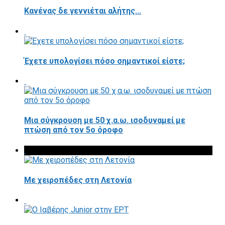
Κανένας δε γεννιέται αλήτης...
Έχετε υπολογίσει πόσο σημαντικοί είστε;
Μια σύγκρουση με 50 χ.α.ω. ισοδυναμεί με
πτώση από τον 5ο όροφο
Με χειροπέδες στη Λετονία