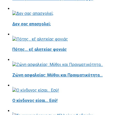
Δεν σας απασχολεί;
Πότης... εξ αλητείας φονιάς
Ζώνη ασφαλείας: Μύθοι και Πραγματικότητα...
Ο κίνδυνος είσαι... Εσύ!