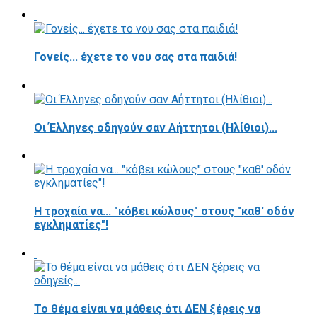
Γονείς... έχετε το νου σας στα παιδιά!
Οι Έλληνες οδηγούν σαν Αήττητοι (Ηλίθιοι)...
Η τροχαία να... "κόβει κώλους" στους "καθ' οδόν
εγκληματίες"!
Το θέμα είναι να μάθεις ότι ΔΕΝ ξέρεις να