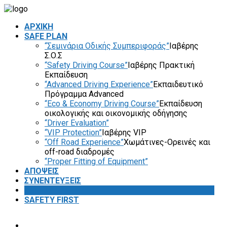
ΑΡΧΙΚΗ
SAFE PLAN
“Σεμινάρια Οδικής Συμπεριφοράς”
Ιαβέρης
Σ.Ο.Σ
“Safety Driving Course”
Ιαβέρης Πρακτική
Εκπαίδευση
“Advanced Driving Experience”
Εκπαιδευτικό
Πρόγραμμα Advanced
“Eco & Economy Driving Course”
Εκπαίδευση
οικολογικής και οικονομικής οδήγησης
“Driver Evaluation”
“VIP Protection”
Ιαβέρης VIP
“Off Road Experience”
Χωμάτινες-Ορεινές και
off-road διαδρομές
“Proper Fitting of Equipment”
ΑΠΟΨΕΙΣ
ΣΥΝΕΝΤΕΥΞΕΙΣ
VIDEOS
SAFETY FIRST