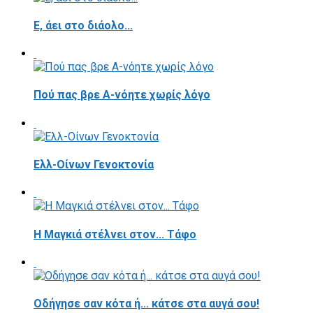
E, άει στο διάολο...
Πού πας βρε Α-νόητε χωρίς λόγο
Ελλ-Οίνων Γενοκτονία
H Μαγκιά στέλνει στον... Τάφο
Οδήγησε σαν κότα ή... κάτσε στα αυγά σου!