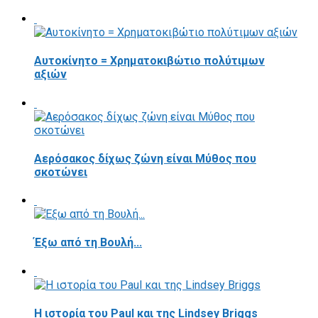
Αυτοκίνητο = Χρηματοκιβώτιο πολύτιμων
αξιών
Αερόσακος δίχως ζώνη είναι Μύθος που
σκοτώνει
Έξω από τη Βουλή...
Η ιστορία του Paul και της Lindsey Briggs