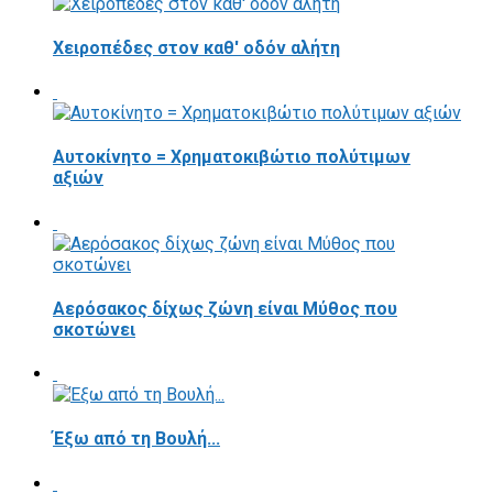
Χειροπέδες στον καθ' οδόν αλήτη
Αυτοκίνητο = Χρηματοκιβώτιο πολύτιμων
αξιών
Αερόσακος δίχως ζώνη είναι Μύθος που
σκοτώνει
Έξω από τη Βουλή...