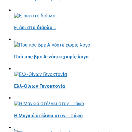
E, άει στο διάολο...
Πού πας βρε Α-νόητε χωρίς λόγο
Ελλ-Οίνων Γενοκτονία
H Μαγκιά στέλνει στον... Τάφο