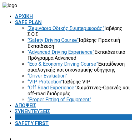
ΑΡΧΙΚΗ
SAFE PLAN
“Σεμινάρια Οδικής Συμπεριφοράς”
Ιαβέρης
Σ.Ο.Σ
“Safety Driving Course”
Ιαβέρης Πρακτική
Εκπαίδευση
“Advanced Driving Experience”
Εκπαιδευτικό
Πρόγραμμα Advanced
“Eco & Economy Driving Course”
Εκπαίδευση
οικολογικής και οικονομικής οδήγησης
“Driver Evaluation”
“VIP Protection”
Ιαβέρης VIP
“Off Road Experience”
Χωμάτινες-Ορεινές και
off-road διαδρομές
“Proper Fitting of Equipment”
ΑΠΟΨΕΙΣ
ΣΥΝΕΝΤΕΥΞΕΙΣ
VIDEOS
SAFETY FIRST