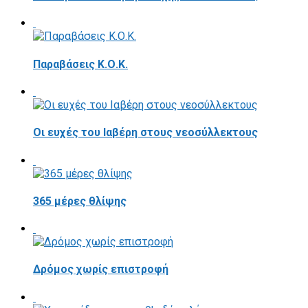
Παραβάσεις Κ.Ο.Κ.
Οι ευχές του Ιαβέρη στους νεοσύλλεκτους
365 μέρες θλίψης
Δρόμος χωρίς επιστροφή