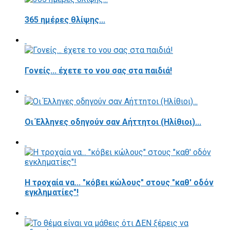
365 ημέρες θλίψης...
Γονείς... έχετε το νου σας στα παιδιά!
Οι Έλληνες οδηγούν σαν Αήττητοι (Ηλίθιοι)...
Η τροχαία να... "κόβει κώλους" στους "καθ' οδόν
εγκληματίες"!