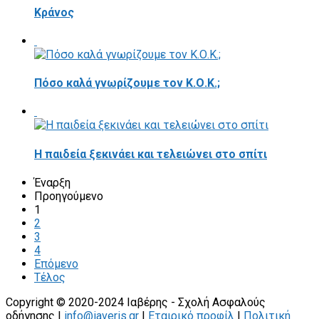
Κράνος
Πόσο καλά γνωρίζουμε τον Κ.Ο.Κ.;
Η παιδεία ξεκινάει και τελειώνει στο σπίτι
Έναρξη
Προηγούμενο
1
2
3
4
Επόμενο
Τέλος
Copyright © 2020-2024 Ιαβέρης - Σχολή Ασφαλούς
οδήγησης |
info@iaveris.gr
|
Εταιρικό προφίλ
|
Πολιτική