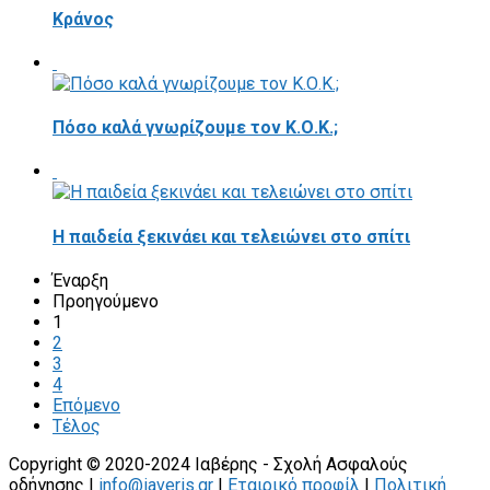
Κράνος
Πόσο καλά γνωρίζουμε τον Κ.Ο.Κ.;
Η παιδεία ξεκινάει και τελειώνει στο σπίτι
Έναρξη
Προηγούμενο
1
2
3
4
Επόμενο
Τέλος
Copyright © 2020-2024 Ιαβέρης - Σχολή Ασφαλούς
οδήγησης |
info@iaveris.gr
|
Εταιρικό προφίλ
|
Πολιτική