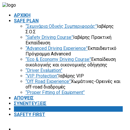
ΑΡΧΙΚΗ
SAFE PLAN
“Σεμινάρια Οδικής Συμπεριφοράς”
Ιαβέρης
Σ.Ο.Σ
“Safety Driving Course”
Ιαβέρης Πρακτική
Εκπαίδευση
“Advanced Driving Experience”
Εκπαιδευτικό
Πρόγραμμα Advanced
“Eco & Economy Driving Course”
Εκπαίδευση
οικολογικής και οικονομικής οδήγησης
“Driver Evaluation”
“VIP Protection”
Ιαβέρης VIP
“Off Road Experience”
Χωμάτινες-Ορεινές και
off-road διαδρομές
“Proper Fitting of Equipment”
ΑΠΟΨΕΙΣ
ΣΥΝΕΝΤΕΥΞΕΙΣ
VIDEOS
SAFETY FIRST