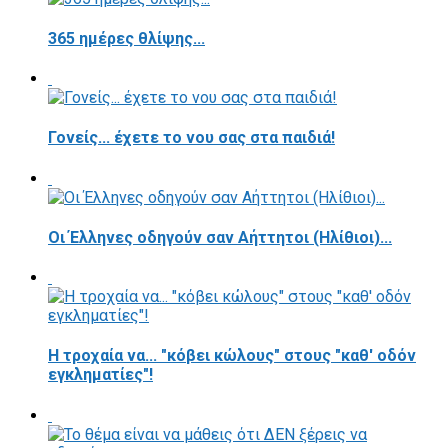
365 ημέρες θλίψης...
Γονείς... έχετε το νου σας στα παιδιά!
Οι Έλληνες οδηγούν σαν Αήττητοι (Ηλίθιοι)...
Η τροχαία να... "κόβει κώλους" στους "καθ' οδόν
εγκληματίες"!