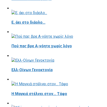
E, άει στο διάολο...
Πού πας βρε Α-νόητε χωρίς λόγο
Ελλ-Οίνων Γενοκτονία
H Μαγκιά στέλνει στον... Τάφο