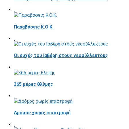
Παραβάσεις Κ.Ο.Κ.
Οι ευχές του Ιαβέρη στους νεοσύλλεκτους
365 μέρες θλίψης
Δρόμος χωρίς επιστροφή