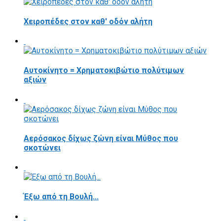
Χειροπέδες στον καθ' οδόν αλήτη
Αυτοκίνητο = Χρηματοκιβώτιο πολύτιμων
αξιών
Αερόσακος δίχως ζώνη είναι Μύθος που
σκοτώνει
Έξω από τη Βουλή...