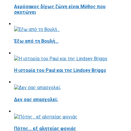
Αερόσακος δίχως ζώνη είναι Μύθος που
σκοτώνει
Έξω από τη Βουλή...
Η ιστορία του Paul και της Lindsey Briggs
Δεν σας απασχολεί;
Πότης... εξ αλητείας φονιάς