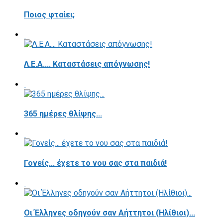
Ποιος φταίει;
Λ.Ε.Α.... Καταστάσεις απόγνωσης!
365 ημέρες θλίψης...
Γονείς... έχετε το νου σας στα παιδιά!
Οι Έλληνες οδηγούν σαν Αήττητοι (Ηλίθιοι)...