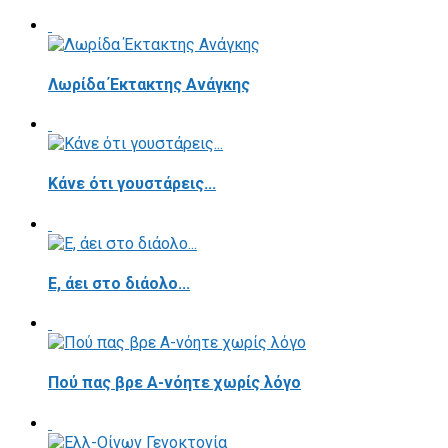
Λωρίδα Έκτακτης Ανάγκης
Κάνε ότι γουστάρεις...
E, άει στο διάολο...
Πού πας βρε Α-νόητε χωρίς λόγο