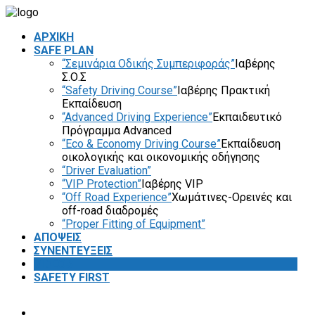
ΑΡΧΙΚΗ
SAFE PLAN
“Σεμινάρια Οδικής Συμπεριφοράς”
Ιαβέρης
Σ.Ο.Σ
“Safety Driving Course”
Ιαβέρης Πρακτική
Εκπαίδευση
“Advanced Driving Experience”
Εκπαιδευτικό
Πρόγραμμα Advanced
“Eco & Economy Driving Course”
Εκπαίδευση
οικολογικής και οικονομικής οδήγησης
“Driver Evaluation”
“VIP Protection”
Ιαβέρης VIP
“Off Road Experience”
Χωμάτινες-Ορεινές και
off-road διαδρομές
“Proper Fitting of Equipment”
ΑΠΟΨΕΙΣ
ΣΥΝΕΝΤΕΥΞΕΙΣ
VIDEOS
SAFETY FIRST