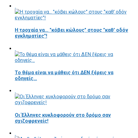
Η τροχαία να... "κόβει κώλους" στους "καθ' οδόν
εγκληματίες"!
Το θέμα είναι να μάθεις ότι ΔΕΝ ξέρεις να
οδηγείς...
Οι Έλληνες κυκλοφορούν στο δρόμο σαν
σχιζοφρενείς!