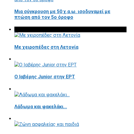
Μια σύγκρουση με 50 χ.α.ω. ισοδυναμεί με
πτώση από τον 5ο όροφο
Με χειροπέδες στη Λετονία
Ο Ιαβέρης Junior στην ΕΡΤ
Λάδωμα και φακελάκι...