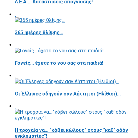
Λ.Ε.Α.... Καταστάσεις απόγνωσης!
365 ημέρες θλίψης...
Γονείς... έχετε το νου σας στα παιδιά!
Οι Έλληνες οδηγούν σαν Αήττητοι (Ηλίθιοι)...
Η τροχαία να... "κόβει κώλους" στους "καθ' οδόν
εγκληματίες"!