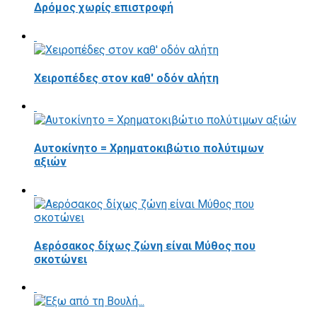
Δρόμος χωρίς επιστροφή
Χειροπέδες στον καθ' οδόν αλήτη
Αυτοκίνητο = Χρηματοκιβώτιο πολύτιμων
αξιών
Αερόσακος δίχως ζώνη είναι Μύθος που
σκοτώνει