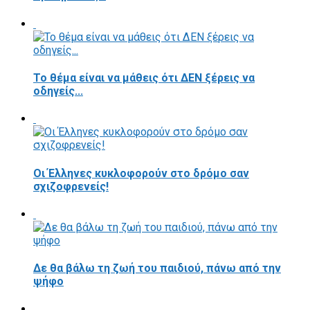
Το θέμα είναι να μάθεις ότι ΔΕΝ ξέρεις να
οδηγείς...
Οι Έλληνες κυκλοφορούν στο δρόμο σαν
σχιζοφρενείς!
Δε θα βάλω τη ζωή του παιδιού, πάνω από την
ψήφο