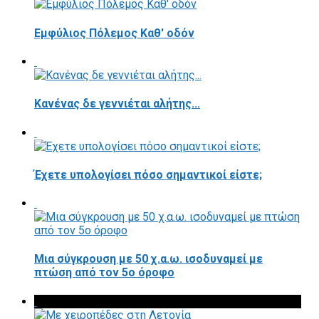
Εμφύλιος Πόλεμος Καθ' οδόν
Κανένας δε γεννιέται αλήτης...
Έχετε υπολογίσει πόσο σημαντικοί είστε;
Μια σύγκρουση με 50 χ.α.ω. ισοδυναμεί με
πτώση από τον 5ο όροφο