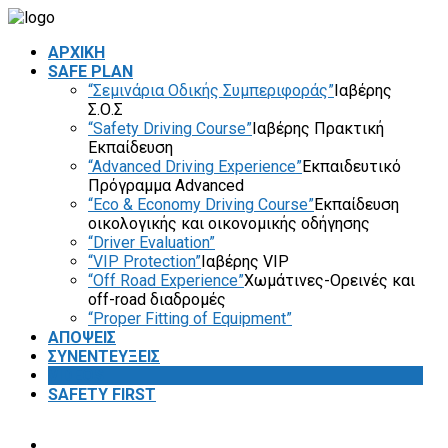
ΑΡΧΙΚΗ
SAFE PLAN
“Σεμινάρια Οδικής Συμπεριφοράς”
Ιαβέρης
Σ.Ο.Σ
“Safety Driving Course”
Ιαβέρης Πρακτική
Εκπαίδευση
“Advanced Driving Experience”
Εκπαιδευτικό
Πρόγραμμα Advanced
“Eco & Economy Driving Course”
Εκπαίδευση
οικολογικής και οικονομικής οδήγησης
“Driver Evaluation”
“VIP Protection”
Ιαβέρης VIP
“Off Road Experience”
Χωμάτινες-Ορεινές και
off-road διαδρομές
“Proper Fitting of Equipment”
ΑΠΟΨΕΙΣ
ΣΥΝΕΝΤΕΥΞΕΙΣ
VIDEOS
SAFETY FIRST