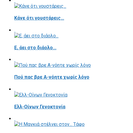
Κάνε ότι γουστάρεις...
E, άει στο διάολο...
Πού πας βρε Α-νόητε χωρίς λόγο
Ελλ-Οίνων Γενοκτονία