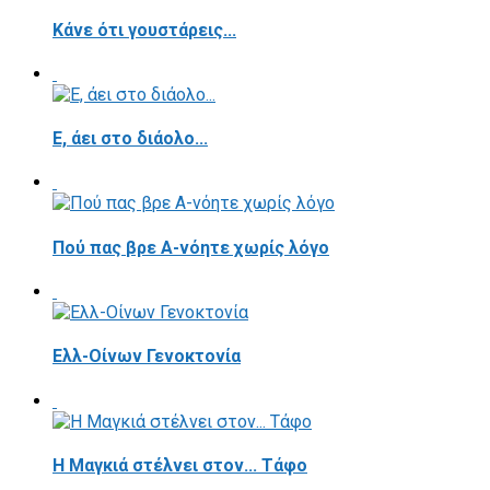
Κάνε ότι γουστάρεις...
E, άει στο διάολο...
Πού πας βρε Α-νόητε χωρίς λόγο
Ελλ-Οίνων Γενοκτονία
H Μαγκιά στέλνει στον... Τάφο