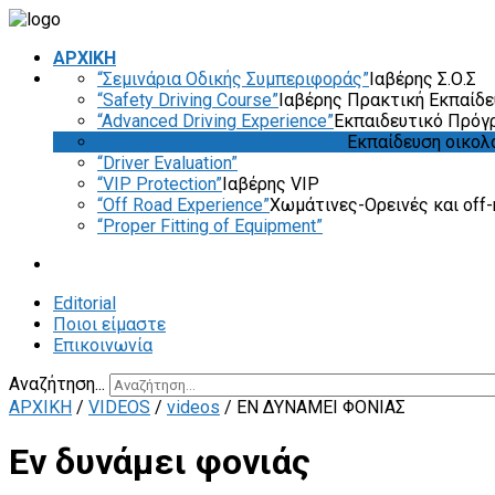
ΑΡΧΙΚΗ
“Σεμινάρια Οδικής Συμπεριφοράς”
Ιαβέρης Σ.Ο.Σ
“Safety Driving Course”
Ιαβέρης Πρακτική Εκπαίδ
“Advanced Driving Experience”
Εκπαιδευτικό Πρόγ
“Eco & Economy Driving Course”
Εκπαίδευση οικολ
“Driver Evaluation”
“VIP Protection”
Ιαβέρης VIP
“Off Road Experience”
Χωμάτινες-Ορεινές και off-
“Proper Fitting of Equipment”
Editorial
Ποιοι είμαστε
Επικοινωνία
Αναζήτηση...
ΑΡΧΙΚΗ
/
VIDEOS
/
videos
/
ΕΝ ΔΥΝΆΜΕΙ ΦΟΝΙΆΣ
Εν δυνάμει φονιάς