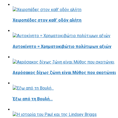
Χειροπέδες στον καθ' οδόν αλήτη
Αυτοκίνητο = Χρηματοκιβώτιο πολύτιμων αξιών
Αερόσακος δίχως ζώνη είναι Μύθος που σκοτώνει
Έξω από τη Βουλή...