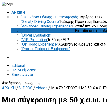
ΑΡΧΙΚΗ
“Σεμινάρια Οδικής Συμπεριφοράς”
Ιαβέρης Σ.Ο.Σ
“Safety Driving Course”
Ιαβέρης Πρακτική Εκπαίδ
“Advanced Driving Experience”
Εκπαιδευτικό Πρόγ
“Eco & Economy Driving Course”
Εκπαίδευση οικολ
“Driver Evaluation”
“VIP Protection”
Ιαβέρης VIP
“Off Road Experience”
Χωμάτινες-Ορεινές και off-
“Proper Fitting of Equipment”
Editorial
Ποιοι είμαστε
Επικοινωνία
Αναζήτηση...
ΑΡΧΙΚΗ
/
VIDEOS
/
videos
/
ΜΙΑ ΣΎΓΚΡΟΥΣΗ ΜΕ 50 Χ.Α.Ω.
Μια σύγκρουση με 50 χ.α.ω. 