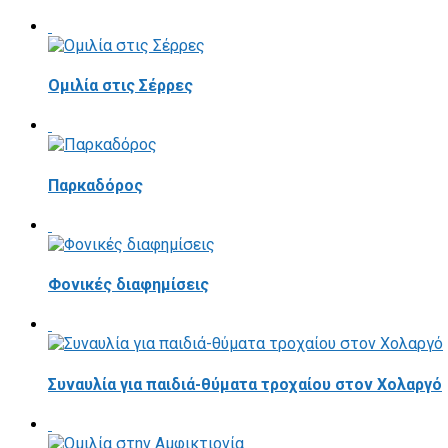
Ομιλία στις Σέρρες
Παρκαδόρος
Φονικές διαφημίσεις
Συναυλία για παιδιά-θύματα τροχαίου στον Χολαργό