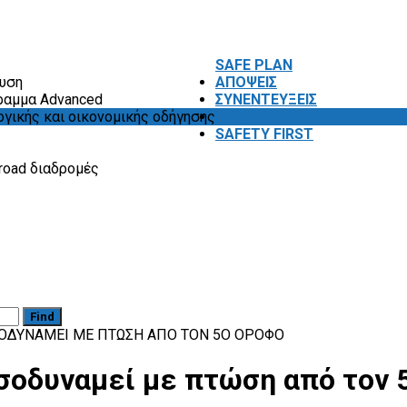
SAFE PLAN
ευση
ΑΠΟΨΕΙΣ
ραμμα Advanced
ΣΥΝΕΝΤΕΥΞΕΙΣ
ογικής και οικονομικής οδήγησης
VIDEOS
SAFETY FIRST
road διαδρομές
Find
 ΙΣΟΔΥΝΑΜΕΊ ΜΕ ΠΤΏΣΗ ΑΠΌ ΤΟΝ 5Ο ΌΡΟΦΟ
ισοδυναμεί με πτώση από τον 