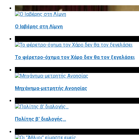
Ο Ιαβέρης στη Λίμνη
To φέρετρο-όχημα τον Χάρο δεν θα τον ξεγελάσει
Μηχάνημα-μετρητής Ανοησίας
Πολίτης β' διαλογής...