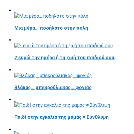
Μια μέρα... ποδήλατο στην πόλη
2 ευρώ την ημέρα ή τη ζωή του παιδιού σου;
Βλάκας... μπεκρούλιακας... φονιάς
Παιδί στην αγκαλιά της μαμάς = Σύνθλιψη