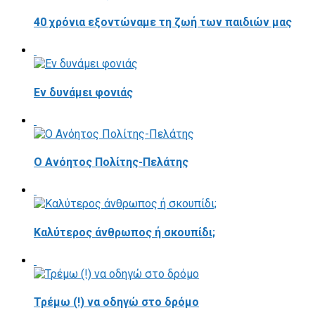
40 χρόνια εξοντώναμε τη ζωή των παιδιών μας
Εν δυνάμει φονιάς
Ο Ανόητος Πολίτης-Πελάτης
Καλύτερος άνθρωπος ή σκουπίδι;
Τρέμω (!) να οδηγώ στο δρόμο