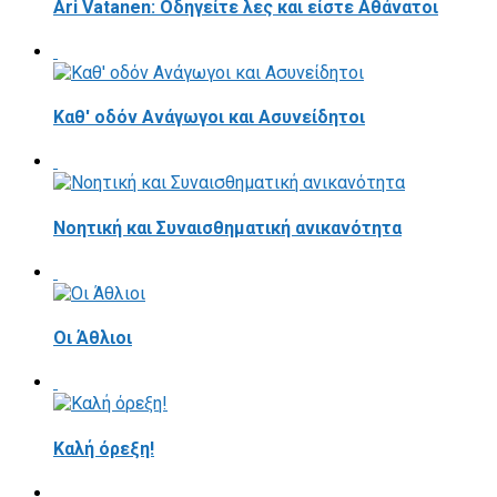
Ari Vatanen: Οδηγείτε λες και είστε Αθάνατοι
Καθ' οδόν Ανάγωγοι και Ασυνείδητοι
Νοητική και Συναισθηματική ανικανότητα
Οι Άθλιοι
Καλή όρεξη!