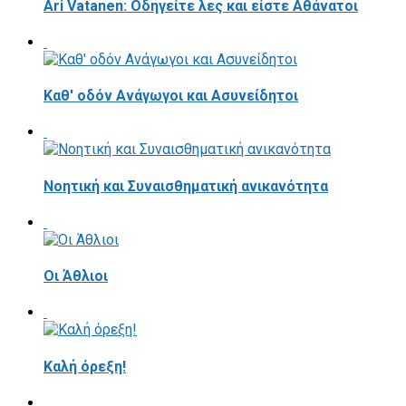
Ari Vatanen: Οδηγείτε λες και είστε Αθάνατοι
Καθ' οδόν Ανάγωγοι και Ασυνείδητοι
Νοητική και Συναισθηματική ανικανότητα
Οι Άθλιοι
Καλή όρεξη!