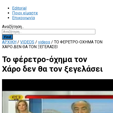
Editorial
Ποιοι είμαστε
Επικοινωνία
Αναζήτηση...
Find
ΑΡΧΙΚΗ
/
VIDEOS
/
videos
/
TO ΦΈΡΕΤΡΟ-ΌΧΗΜΑ ΤΟΝ
ΧΆΡΟ ΔΕΝ ΘΑ ΤΟΝ ΞΕΓΕΛΆΣΕΙ
To φέρετρο-όχημα τον
Χάρο δεν θα τον ξεγελάσει