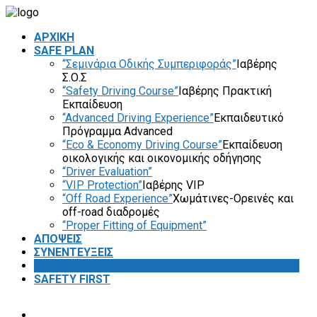
ΑΡΧΙΚΗ
SAFE PLAN
“Σεμινάρια Οδικής Συμπεριφοράς”
Ιαβέρης
Σ.Ο.Σ
“Safety Driving Course”
Ιαβέρης Πρακτική
Εκπαίδευση
“Advanced Driving Experience”
Εκπαιδευτικό
Πρόγραμμα Advanced
“Eco & Economy Driving Course”
Εκπαίδευση
οικολογικής και οικονομικής οδήγησης
“Driver Evaluation”
“VIP Protection”
Ιαβέρης VIP
“Off Road Experience”
Χωμάτινες-Ορεινές και
off-road διαδρομές
“Proper Fitting of Equipment”
ΑΠΟΨΕΙΣ
ΣΥΝΕΝΤΕΥΞΕΙΣ
VIDEOS
SAFETY FIRST