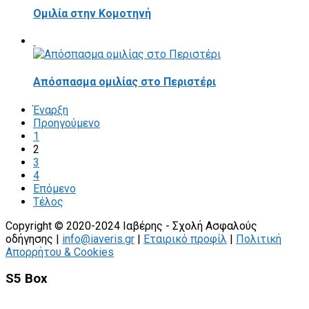
Ομιλία στην Κομοτηνή
Απόσπασμα ομιλίας στο Περιστέρι
Έναρξη
Προηγούμενο
1
2
3
4
Επόμενο
Τέλος
Copyright © 2020-2024 Ιαβέρης - Σχολή Ασφαλούς
οδήγησης |
info@iaveris.gr
|
Εταιρικό προφίλ
|
Πολιτική
Απορρήτου & Cookies
S5 Box