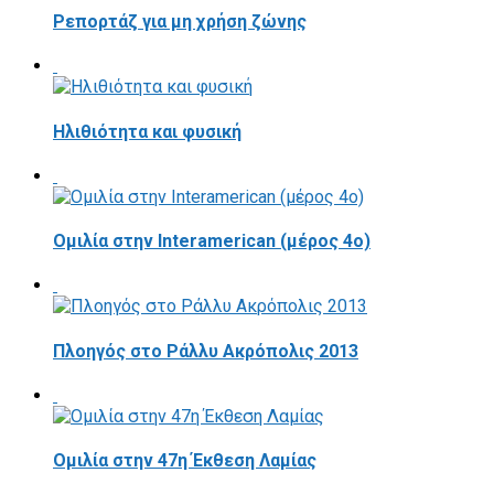
Ρεπορτάζ για μη χρήση ζώνης
Ηλιθιότητα και φυσική
Ομιλία στην Interamerican (μέρος 4ο)
Πλοηγός στο Ράλλυ Ακρόπολις 2013
Ομιλία στην 47η Έκθεση Λαμίας