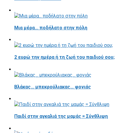
Μια μέρα... ποδήλατο στην πόλη
2 ευρώ την ημέρα ή τη ζωή του παιδιού σου;
Βλάκας... μπεκρούλιακας... φονιάς
Παιδί στην αγκαλιά της μαμάς = Σύνθλιψη