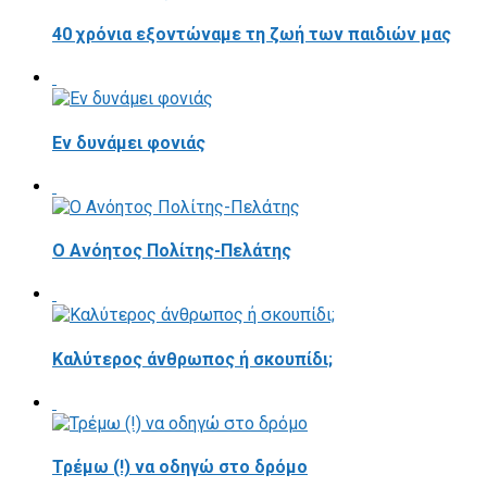
40 χρόνια εξοντώναμε τη ζωή των παιδιών μας
Εν δυνάμει φονιάς
Ο Ανόητος Πολίτης-Πελάτης
Καλύτερος άνθρωπος ή σκουπίδι;
Τρέμω (!) να οδηγώ στο δρόμο