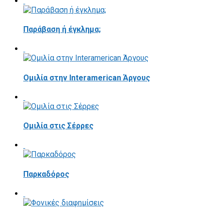
Παράβαση ή έγκλημα;
Ομιλία στην Interamerican Άργους
Ομιλία στις Σέρρες
Παρκαδόρος