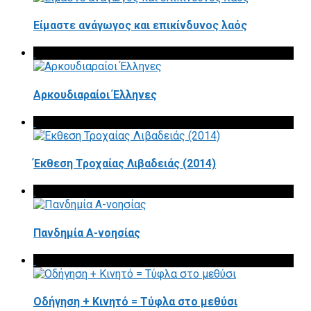
Είμαστε ανάγωγος και επικίνδυνος λαός
Αρκουδιαραίοι Έλληνες
Έκθεση Τροχαίας Λιβαδειάς (2014)
Πανδημία Α-νοησίας
Οδήγηση + Κινητό = Τύφλα στο μεθύσι