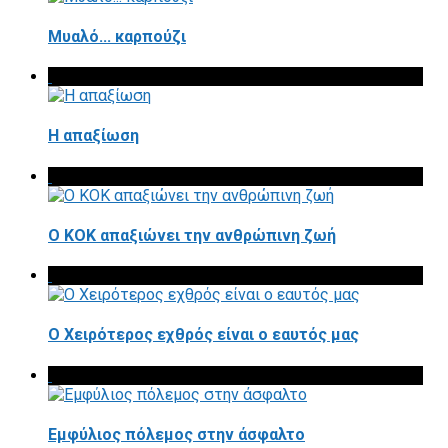
Μυαλό... καρπούζι
Η απαξίωση
Ο ΚΟΚ απαξιώνει την ανθρώπινη ζωή
Ο Χειρότερος εχθρός είναι ο εαυτός μας
Εμφύλιος πόλεμος στην άσφαλτο