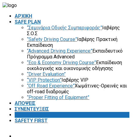
ΑΡΧΙΚΗ
SAFE PLAN
“Σεμινάρια Οδικής Συμπεριφοράς”
Ιαβέρης
Σ.Ο.Σ
“Safety Driving Course”
Ιαβέρης Πρακτική
Εκπαίδευση
“Advanced Driving Experience”
Εκπαιδευτικό
Πρόγραμμα Advanced
“Eco & Economy Driving Course”
Εκπαίδευση
οικολογικής και οικονομικής οδήγησης
“Driver Evaluation”
“VIP Protection”
Ιαβέρης VIP
“Off Road Experience”
Χωμάτινες-Ορεινές και
off-road διαδρομές
“Proper Fitting of Equipment”
ΑΠΟΨΕΙΣ
ΣΥΝΕΝΤΕΥΞΕΙΣ
VIDEOS
SAFETY FIRST