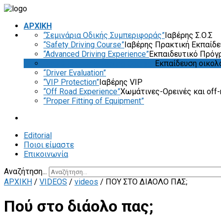
ΑΡΧΙΚΗ
“Σεμινάρια Οδικής Συμπεριφοράς”
Ιαβέρης Σ.Ο.Σ
“Safety Driving Course”
Ιαβέρης Πρακτική Εκπαίδ
“Advanced Driving Experience”
Εκπαιδευτικό Πρόγ
“Eco & Economy Driving Course”
Εκπαίδευση οικολ
“Driver Evaluation”
“VIP Protection”
Ιαβέρης VIP
“Off Road Experience”
Χωμάτινες-Ορεινές και off-
“Proper Fitting of Equipment”
Editorial
Ποιοι είμαστε
Επικοινωνία
Αναζήτηση...
ΑΡΧΙΚΗ
/
VIDEOS
/
videos
/
ΠΟΎ ΣΤΟ ΔΙΆΟΛΟ ΠΑΣ;
Πού στο διάολο πας;