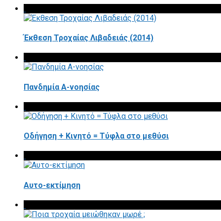
Έκθεση Τροχαίας Λιβαδειάς (2014)
Πανδημία Α-νοησίας
Οδήγηση + Κινητό = Τύφλα στο μεθύσι
Αυτο-εκτίμηση