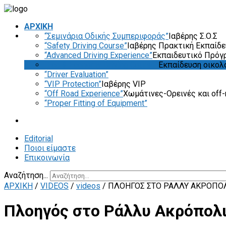
ΑΡΧΙΚΗ
“Σεμινάρια Οδικής Συμπεριφοράς”
Ιαβέρης Σ.Ο.Σ
“Safety Driving Course”
Ιαβέρης Πρακτική Εκπαίδ
“Advanced Driving Experience”
Εκπαιδευτικό Πρόγ
“Eco & Economy Driving Course”
Εκπαίδευση οικολ
“Driver Evaluation”
“VIP Protection”
Ιαβέρης VIP
“Off Road Experience”
Χωμάτινες-Ορεινές και off-
“Proper Fitting of Equipment”
Editorial
Ποιοι είμαστε
Επικοινωνία
Αναζήτηση...
ΑΡΧΙΚΗ
/
VIDEOS
/
videos
/
ΠΛΟΗΓΌΣ ΣΤΟ ΡΆΛΛΥ ΑΚΡΌΠΟΛ
Πλοηγός στο Ράλλυ Ακρόπολι