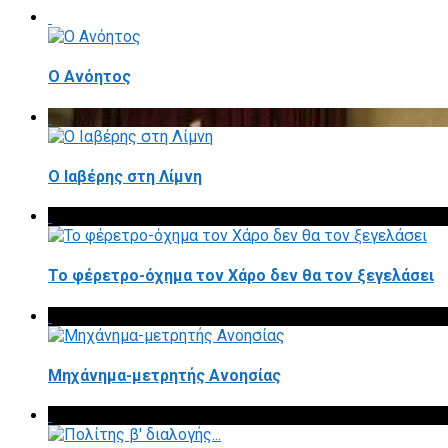
Ο Ανόητος
Ο Ιαβέρης στη Λίμνη
To φέρετρο-όχημα τον Χάρο δεν θα τον ξεγελάσει
Μηχάνημα-μετρητής Ανοησίας