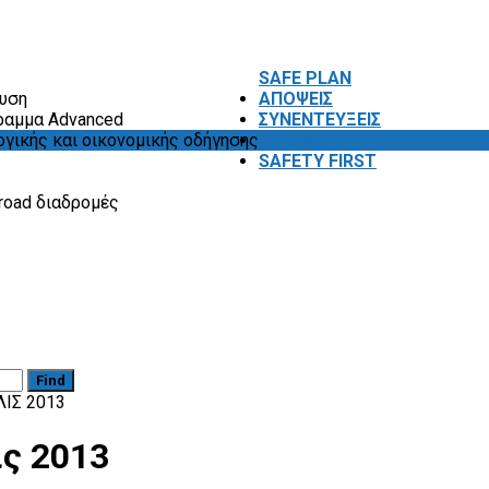
SAFE PLAN
ευση
ΑΠΟΨΕΙΣ
ραμμα Advanced
ΣΥΝΕΝΤΕΥΞΕΙΣ
ογικής και οικονομικής οδήγησης
VIDEOS
SAFETY FIRST
road διαδρομές
Find
ΙΣ 2013
ς 2013