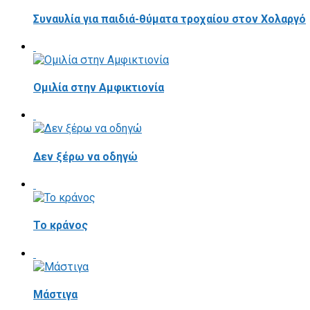
Συναυλία για παιδιά-θύματα τροχαίου στον Χολαργό
Ομιλία στην Αμφικτιονία
Δεν ξέρω να οδηγώ
Το κράνος
Mάστιγα