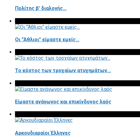
Πολίτης β' διαλογής...
Οι "Άθλιοι" είμαστε εμείς...
Το κόστος των τροχαίων ατυχημάτων...
Είμαστε ανάγωγος και επικίνδυνος λαός
Αρκουδιαραίοι Έλληνες