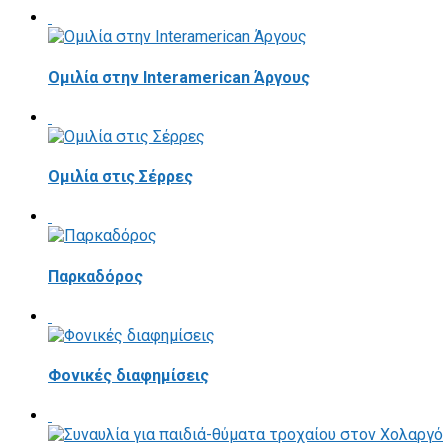
Ομιλία στην Interamerican Άργους
Ομιλία στις Σέρρες
Παρκαδόρος
Φονικές διαφημίσεις